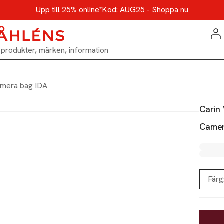
Upp till 25% online*
Kod: AUG25 - Shoppa nu
mera bag IDA
Carin
Camer
Färg