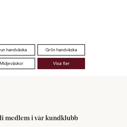
run handväska
Grön handväska
Midjeväskor
Visa fler
li medlem i vår kundklubb