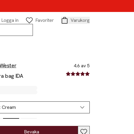
Logga in
Favoriter
Varukorg
Varukorg
 Wester
4.6 av 5
4.6 av fem stjärnor
a bag IDA
:
Cream
Slut i lager
Bevaka