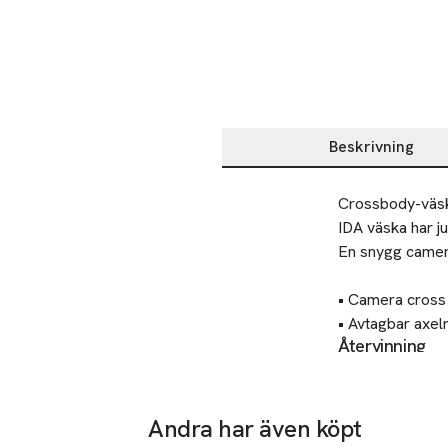
Beskrivning
Beskrivning
Crossbody-väska 
IDA väska har j
En snygg camera
• Camera cross i
• Avtagbar axel
Återvinning
• Två huvudfack
Lämnas till välg
• Två ytterfack
• En ficka med d
Tillverkare
Andra har även köpt
Åhléns AB
Mått: 

-25%