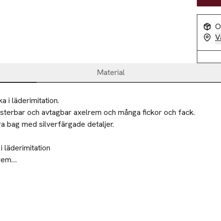
O
V
Material
i läderimitation.

usterbar och avtagbar axelrem och många fickor och fack.

 bag med silverfärgade detaljer.

 läderimitation

rem

 med dragkedja i toppen

örenhet eller återvinningscentral.
 med dragkedja i fram

ragkedja och ett mobilfack invändigt
