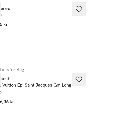
tered
Flattered
a
Dylan Loafers
5 kr
2 795 kr
Produkten finns i f
Chocolate
Black
,
,
Nyhet
betsföretag
lusif
Flattered
s Vuitton Epi Saint Jacques Gm Long
Gaia Shoulderbag
p
3 495 kr
6,36 kr