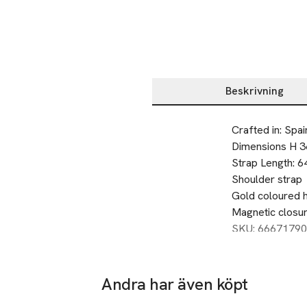
Beskrivning
Beskrivning
Crafted in: Spain
Dimensions H 36
Strap Length: 64
Shoulder strap

Gold coloured 
Magnetic closur
Inside pocket

SKU: 66671790
Engraved logoty
LWG Gold Rated
By purchasing t
Andra har även köpt
Working Group.
Hoppa över bildspelet