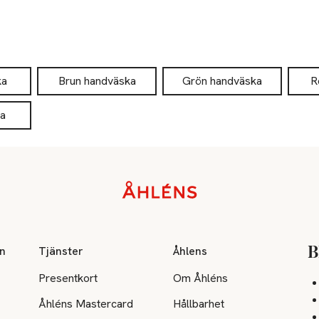
ka
Brun handväska
Grön handväska
R
ka
on
Tjänster
Åhlens
B
Presentkort
Om Åhléns
Åhléns Mastercard
Hållbarhet