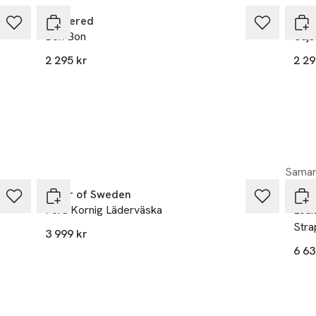
Flattered
Flat
Bon Bon
Cajs
2 295 kr
2 29
Samar
Tiger of Sweden
Luxc
Foru Kornig Läderväska
Loui
Stra
3 999 kr
6 63