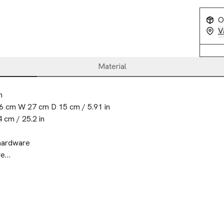
O
V
Material


 cm W 27 cm D 15 cm / 5.91 in

 cm / 25.2 in

hardware

e

pe on inside

 Leather 

his product, you support responsible leather manufacturing via th