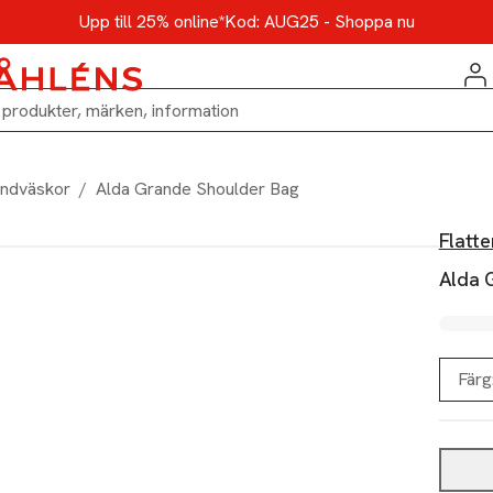
Upp till 25% online*
Kod: AUG25 - Shoppa nu
ndväskor
/
Alda Grande Shoulder Bag
Flatte
Alda 
Färg