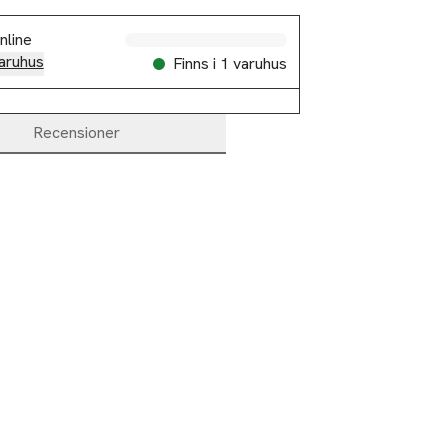
nline
aruhus
Finns i 1 varuhus
Recensioner
e Leather 