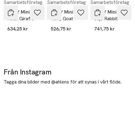
Samarbetsföretag
Samarbetsföretag
Samarbetsföretag
Hoppa över bildspelet
OYOY Mini
OYOY Mini
OYOY Mini
Noah Giraffe
Taffy Goat
Jojo Rabbit
634,25 kr
526,75 kr
741,75 kr
Från Instagram
Tagga dina bilder med @ahlens för att synas i vårt flöde.