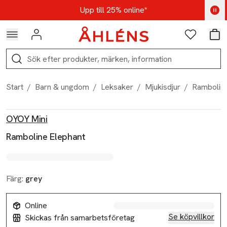
Hoppa till navigationsmenyn
Hoppa till innehåll
Hoppa till sidfot
Kod: AUG25 - Shoppa nu
Upp till 25% online*
Logga in
Favoriter
Var
Sök
Start
/
Barn & ungdom
/
Leksaker
/
Mjukisdjur
/
Ramboline
Produktbilder
Hoppa över bildspelet
Produktinformation
OYOY Mini
Ramboline Elephant
Färg:
grey
Online
Se köpvillkor
Skickas från samarbetsföretag