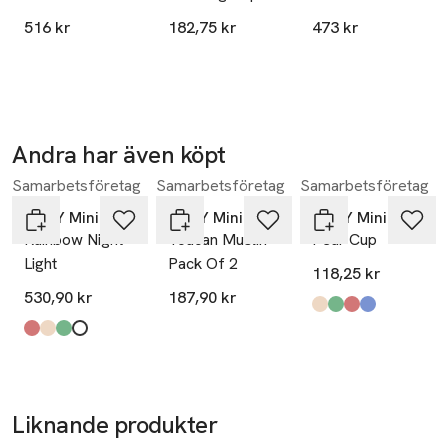
516 kr
182,75 kr
473 kr
Andra har även köpt
Samarbetsföretag
Samarbetsföretag
Samarbetsföretag
Hoppa över bildspelet
OYOY Mini
OYOY Mini
OYOY Mini
Rainbow Night
Toucan Muslin -
Pear Cup
Light
Pack Of 2
118,25 kr
530,90 kr
187,90 kr
Produkten finns i fä
vanilla
pale mint
cherry red
blue
,
,
,
,
Produkten finns i färgerna:
cherry red
light rubber
pale mint
offwhite
,
,
,
,
Liknande produkter