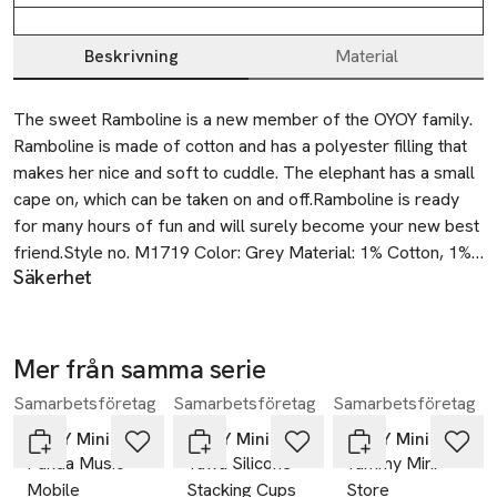
Beskrivning
Material
Beskrivning
The sweet Ramboline is a new member of the OYOY family. 
Ramboline is made of cotton and has a polyester filling that 
makes her nice and soft to cuddle. The elephant has a small 
cape on, which can be taken on and off.Ramboline is ready 
for many hours of fun and will surely become your new best 
friend.Style no. M1719 Color: Grey Material: 1% Cotton, 1% 
Säkerhet
Recycled Polyester Filling Dimensions: H36 x L35 x W16 cm
Not applicable
SKU: 5886bf945e6944d79156a1f8b04a811d
Mer från samma serie
Samarbetsföretag
Samarbetsföretag
Samarbetsföretag
Hoppa över bildspelet
OYOY Mini
OYOY Mini
OYOY Mini
Panda Music
Tawa Silicone
Yummy Mini
Mobile
Stacking Cups
Store