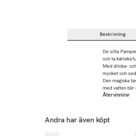
Beskrivning
Beskrivning
De söta Pamper 
och ta kärleksfu
Med dricka- och
mycket och sedan
Den magiska tass
med vatten blir
Återvinning
Med tre överras
Förpackning sor
överraskningar f
Säkerhet
Pamper Petz frå
VARNING!Inte lä
-20%
Andra har även köpt
Nyhet
Tillverkare
Hoppa över bildspelet
Simba Toys