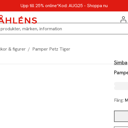
Upp till 25% online*
Kod: AUG25 - Shoppa nu
kor & figurer
/
Pamper Petz Tiger
Simba
Pampe
Färg:
M