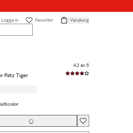
Logga in
Favoriter
Varukorg
Varukorg
4.2 av 5
4.2 av fem stjärnor
r Petz Tiger
ulticolor