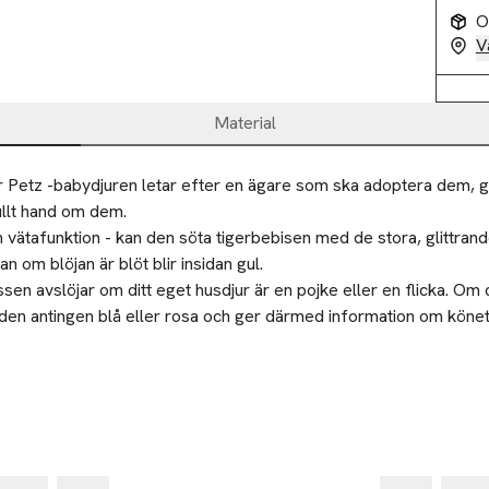
O
V
Material
Petz -babydjuren letar efter en ägare som ska adoptera dem, g
llt hand om dem. 

 vätafunktion - kan den söta tigerbebisen med de stora, glittrand
 om blöjan är blöt blir insidan gul. 

en avslöjar om ditt eget husdjur är en pojke eller en flicka. Om 
 den antingen blå eller rosa och ger därmed information om könet.
kningar - förutom den 15 cm djurbebisen, innehåller leksetet äve
teras som kartong och plast
ör att ta hand om och mata tigerungen samt ett adoptionscertifikat
n Simba Toys passar barn från 3 år.
mplig för barn under tre år.Risk att kvävas. Smådelar som kan sv
-20
Nyhet
Ny