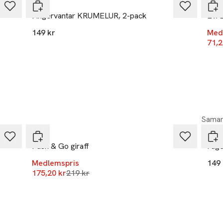
PIPPI
Sim
 GmbH & Co. KG
Fingervantar KRUMELUR, 2-pack
Evi 
1
149 kr
Med
71,2
ice.simba-dickie.com/en/home/
r
-20%
Samar
Brio
LAR
Push & Go giraff
Fåge
Medlemspris
149 
Lägsta pris 30 dagar
175,20 kr
219 kr