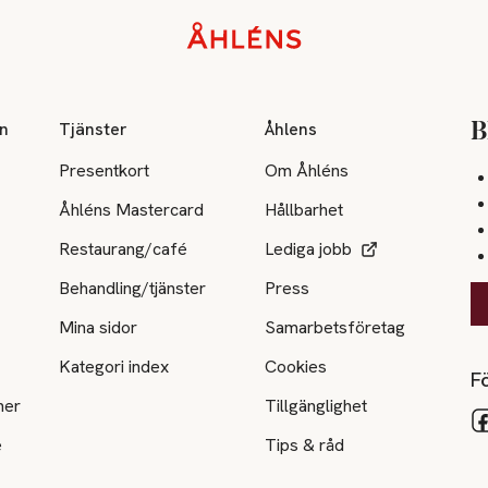
on
Tjänster
Åhlens
B
Presentkort
Om Åhléns
Åhléns Mastercard
Hållbarhet
Restaurang/café
Lediga jobb
Behandling/tjänster
Press
Mina sidor
Samarbetsföretag
Kategori index
Cookies
Fö
ner
Tillgänglighet
e
Tips & råd