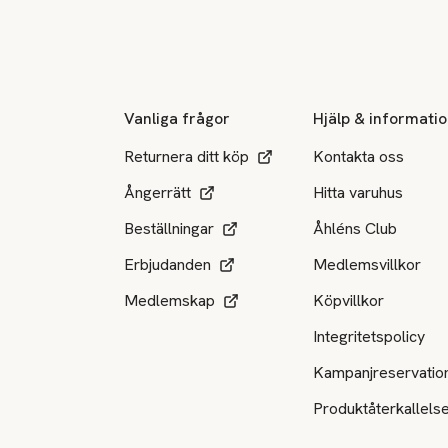
Sidfot
Vanliga frågor
Hjälp & informati
Returnera ditt köp
Kontakta oss
Ångerrätt
Hitta varuhus
Beställningar
Åhléns Club
Erbjudanden
Medlemsvillkor
Medlemskap
Köpvillkor
Integritetspolicy
Kampanjreservatio
Produktåterkallels
Tillgängliga betalsätt