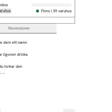
nline
aruhus
Finns i 39 varuhus
Recensioner
e dem ett namn 
e ögonen dricka 
du torkar den 
 

n tre 
 att märka. 

äljas!
%
-20%
het
Nyhet