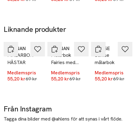
Liknande produkter
-20%
-20%
-20%
Hoppa över bildspelet
KÄRNAN
KÄRNAN
BAMSE
MÅLARBOK
Målarbok
Bamse
HÄSTAR
Fairies med
målarbok
klistermärken
Medlemspris
Medlemspris
Medlemspris
Lägsta pris 30 dagar
Lägsta pris 30 dagar
Lägsta pri
55,20 kr
69 kr
55,20 kr
69 kr
55,20 kr
69 kr
Från Instagram
Tagga dina bilder med @ahlens för att synas i vårt flöde.