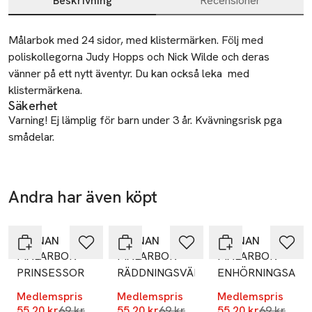
Beskrivning
Recensioner
Beskrivning
Målarbok med 24 sidor, med klistermärken. Följ med 
poliskollegorna Judy Hopps och Nick Wilde och deras 
vänner på ett nytt äventyr. Du kan också leka  med 
klistermärkena.
Säkerhet
Varning! Ej lämplig för barn under 3 år. Kvävningsrisk pga
smådelar.
Tillverkare
Kärnan
Andra har även köpt
Studentgatan 4
-20%
-20%
-20%
Hoppa över bildspelet
211 38 Malmö
Sweden
KÄRNAN
KÄRNAN
KÄRNAN
MÅLARBOK
MÅLARBOK
MÅLARBOK
orderkontor@egmont.se
E-post
PRINSESSOR
RÄDDNINGSVÄNNER
ENHÖRNINGSAKA
Mobilnummer
Medlemspris
Medlemspris
Medlemspris
SKU: 66512083
Lägsta pris 30 dagar
Lägsta pris 30 dagar
Lägsta pri
55,20 kr
69 kr
55,20 kr
69 kr
55,20 kr
69 kr