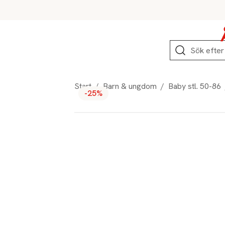
Hoppa till produktnavigation
Hoppa till innehåll
Hoppa till sidfot
Sök
Start
/
Barn & ungdom
/
Baby stl. 50-86
-25%
Produktbilder
Hoppa över bildspelet
Produktinformation