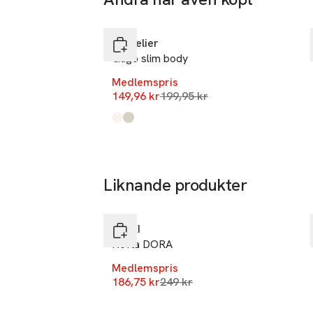
- Observera: VA
-25%
Hoppa över bildspelet
Lil'Atelier
Gago slim body
Medlemspris
Lägsta pris 30 dagar
149,96 kr
199,95 kr
Produkten finns i färgerna:
Coconut Milk Heart
Turtledove Floral
,
,
-25%
Liknande produkter
Nyhet
Hoppa över bildspelet
RIKIKI
Kofta DORA
Medlemspris
Lägsta pris 30 dagar
186,75 kr
249 kr