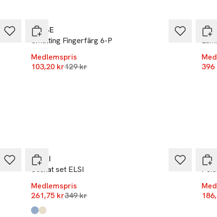
RNING! Håll borta från eld.
-20%
-20
SENSE
Klip
Småtting Fingerfärg 6-P
Lamm
Medlemspris
Med
Lägsta pris 30 dagar
103,20 kr
129 kr
396 
-25%
-25
RIKIKI
RIKI
Stickat set ELSI
Poie
Medlemspris
Med
Lägsta pris 30 dagar
261,75 kr
349 kr
186,
Produkten finns i färgerna:
Blue
Off White
,
,