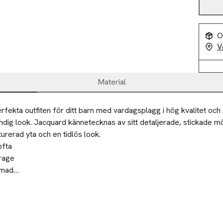
O
V
Material
rfekta outfiten för ditt barn med vardagsplagg i hög kvalitet och 
dig look. Jacquard kännetecknas av sitt detaljerade, stickade m
urerad yta och en tidlös look.

fta

rage

mad

appstängning

: Ribbad nederkant

 över hela plaggets yta

lar Fit
