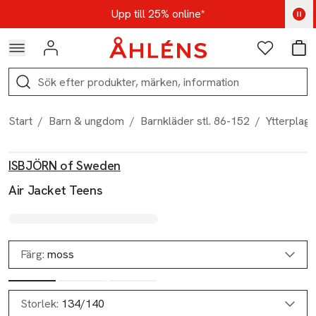
Hoppa till navigationsmenyn
Hoppa till innehåll
Hoppa till sidfot
Kod: AUG25 - Shoppa nu
Upp till 25% online*
Logga in
Favoriter
Var
Sök
Start
/
Barn & ungdom
/
Barnkläder stl. 86-152
/
Ytterplag
Produktbilder
Hoppa över bildspelet
Produktinformation
ISBJÖRN of Sweden
Air Jacket Teens
Färg:
moss
Storlek:
134/140