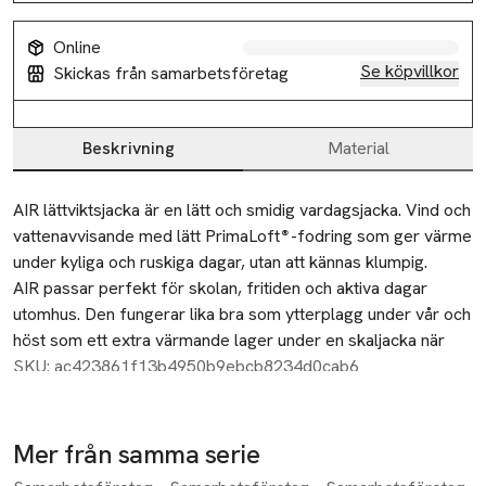
Online
Se köpvillkor
Skickas från samarbetsföretag
Beskrivning
Material
Beskrivning
AIR lättviktsjacka är en lätt och smidig vardagsjacka. Vind och 
vattenavvisande med lätt PrimaLoft®-fodring som ger värme 
under kyliga och ruskiga dagar, utan att kännas klumpig.
AIR passar perfekt för skolan, fritiden och aktiva dagar 
utomhus. Den fungerar lika bra som ytterplagg under vår och 
höst som ett extra värmande lager under en skaljacka när 
temperaturen sjunker. En jacka som är enkel att ta med, lätt 
SKU: ac423861f13b4950b9ebcb8234d0cab6
att använda och anpassad för vardagen
Yttertyget i återvunnen ripstop-polyester är både lätt och 
slitstarkt, utvecklat för att klara vardagens tempo och 
Mer från samma serie
äventyr i naturen. AIR är en stilren lättviktsfavorit och en 