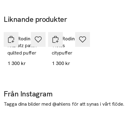
Liknande produkter
Nyhet
Nyhet
Hoppa över bildspelet
Mini Rodini
Mini Rodini
Ritzratz patch
Violas
quilted puffer
citypuffer
1 300 kr
1 300 kr
Från Instagram
Tagga dina bilder med @ahlens för att synas i vårt flöde.