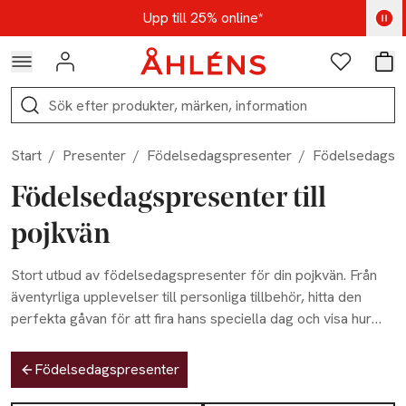
Hoppa till navigationsmenyn
Hoppa till innehåll
Hoppa till sidfot
Kod: AUG25 - Shoppa nu
Upp till 25% online*
Logga in
Favoriter
Var
Sök
Start
/
Presenter
/
Födelsedagspresenter
/
Födelsedagspr
Födelsedagspresenter till
pojkvän
Stort utbud av födelsedagspresenter för din pojkvän. Från
äventyrliga upplevelser till personliga tillbehör, hitta den
perfekta gåvan för att fira hans speciella dag och visa hur
mycket han betyder för dig.
Hoppa till produktsidan
Födelsedagspresenter
Hoppa till produktsidan
Lista över produkter