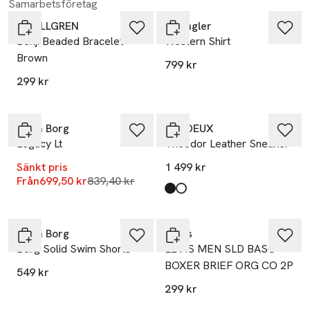
Samarbetsföretag
by BILLGREN
Wrangler
Benji Beaded Bracelet
Western Shirt
Brown
799 kr
299 kr
-17%
Björn Borg
LES DEUX
Legacy Lt
Theodor Leather Sneaker
Sänkt pris
1 499 kr
Lägsta pris 30 dagar
Från
699,50 kr
839,40 kr
Produkten finns i färgerna:
Black/White
White
,
,
Björn Borg
Levi's
Borg Solid Swim Shorts
LEVIS MEN SLD BASC
BOXER BRIEF ORG CO 2P
549 kr
299 kr