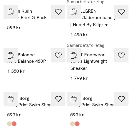
Samarbetsföretag
Calvin Klein
by BILLGREN
Boxer Brief 3-Pack
Silver/läderarmband | Slät
| Nobel By Billgren
599 kr
1 495 kr
Samarbetsföretag
New Balance
GANT Footwear
New Balance 480P
Joree Lightweight
Sneaker
1 350 kr
1 799 kr
Björn Borg
Björn Borg
Borg Print Swim Shorts
Borg Print Swim Shorts
599 kr
599 kr
Produkten finns i färgerna:
Bb Palm Beach Big 2
Bb Sardines 1
,
,
Produkten finns i färgerna:
Bb Palm Beach Big 2
Bb Sardines 1
,
,
-20%