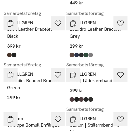
449 kr
Samarbetsföretag
Samarbetsföretag
by BILLGREN
by BILLGREN
Leon Leather Bracelet
Leandro Leather Bracelet
Black
Grey
399 kr
299 kr
Produkten finns i färgerna:
brun
svart
,
,
Produkten finns i färgerna:
brun
blå
svart
grön
grå
,
,
,
,
,
Samarbetsföretag
Samarbetsföretag
by BILLGREN
by BILLGREN
Benedict Beaded Bracelet
Liam | Läderarmband
Green
399 kr
299 kr
Produkten finns i färgerna:
brun/stål
svart/stål
brun/guld
svart/svart
svart/guld
,
,
,
,
,
Ta 3 betala 169:-
Samarbetsföretag
Topeco
by BILLGREN
Strumpa Bomull Enfärgad
Saxton | Stålarmband | 5