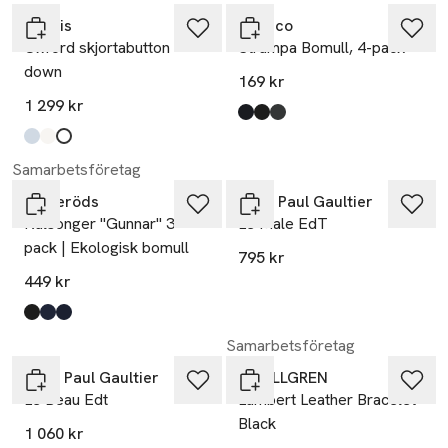
Morris
Topeco
Oxford skjortabutton
Strumpa Bomull, 4-pack
down
169 kr
1 299 kr
Produkten finns i färgerna:
Navy 2
Black
Grey
,
,
,
Produkten finns i färgerna:
Light Blue
White
Navy
,
,
,
Samarbetsföretag
Resteröds
Jean Paul Gaultier
Kalsonger "Gunnar" 3-
Le Male EdT
pack | Ekologisk bomull
795 kr
449 kr
Produkten finns i färgerna:
black
navy
multicolour
,
,
,
Samarbetsföretag
Jean Paul Gaultier
by BILLGREN
Le Beau Edt
Lambert Leather Bracelet
Black
1 060 kr