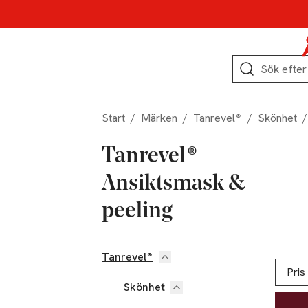
Hoppa till produktnavigation
Hoppa till innehåll
Hoppa till sidfot
Sök
Start
/
Märken
/
Tanrevel®
/
Skönhet
/
Tanrevel®
Ansiktsmask &
peeling
Tanrevel®
Hoppa till produktsidan
Hoppa t
Lista ö
Pris
Skönhet