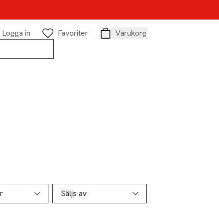
Logga in
Favoriter
Varukorg
Varukorg
r
Säljs av