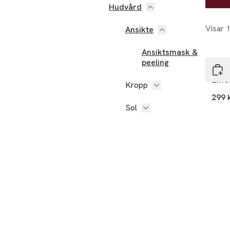
Hudvård
Visar 
Ansikte
Ansiktsmask &
peeling
Tanr
Exfol
Kropp
299 
Sol