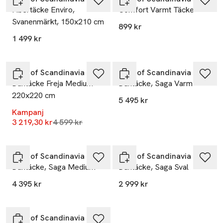
Fibertäcke Enviro,
Comfort Varmt Täcke
Svanenmärkt, 150x210 cm
899 kr
1 499 kr
-30%
Høie of Scandinavia
Høie of Scandinavia
Duntäcke Freja Medium -
Duntäcke, Saga Varm
220x220 cm
5 495 kr
Kampanj
Lägsta pris 30 dagar
3 219,30 kr
4 599 kr
Høie of Scandinavia
Høie of Scandinavia
Duntäcke, Saga Medium
Duntäcke, Saga Sval
4 395 kr
2 999 kr
Høie of Scandinavia