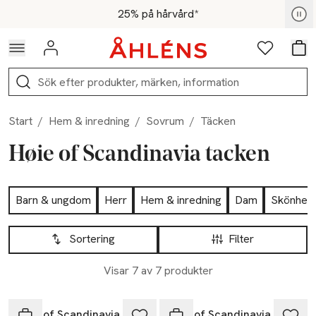
Hoppa till navigationsmenyn
Hoppa till innehåll
Hoppa till sidfot
För medlemmar - Shoppa nu
25% på hårvård*
Logga in
Favoriter
Var
Sök
Start
/
Hem & inredning
/
Sovrum
/
Täcken
Høie of Scandinavia tacken
Hoppa till produktsidan
Barn & ungdom
Herr
Hem & inredning
Dam
Skönhet
Hoppa till produktsidan
Lista över produkter
Sortering
Filter
Visar 7 av 7 produkter
Høie of Scandinavia
Høie of Scandinavia