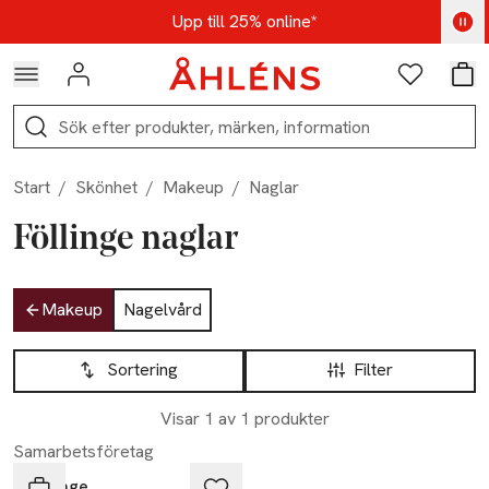
Hoppa till navigationsmenyn
Hoppa till innehåll
Hoppa till sidfot
Kod: AUG25 - Shoppa nu
Upp till 25% online*
Logga in
Favoriter
Var
Sök
Start
/
Skönhet
/
Makeup
/
Naglar
Föllinge naglar
Hoppa till produktsidan
Makeup
Nagelvård
Hoppa till produktsidan
Lista över produkter
Sortering
Filter
Visar 1 av 1 produkter
Samarbetsföretag
Föllinge