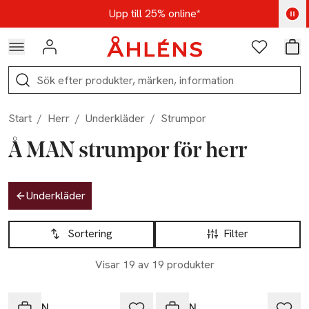
Hoppa till navigationsmenyn
Hoppa till innehåll
Hoppa till sidfot
Kod: AUG25 - Shoppa nu
Upp till 25% online*
Logga in
Favoriter
Var
Sök
Start
/
Herr
/
Underkläder
/
Strumpor
Å MAN strumpor för herr
Hoppa till produktsidan
Underkläder
Hoppa till produktsidan
Lista över produkter
Sortering
Filter
Visar 19 av 19 produkter
-61%
-61%
Å MAN
Å MAN