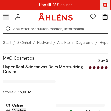
Hoppa till navigationsmenyn
Hoppa till innehåll
Hoppa till sidfot
Kod: AUG25 - Shoppa nu
Upp till 25% online*
Logga in
Favoriter
Var
Sök
Start
/
Skönhet
/
Hudvård
/
Ansikte
/
Dagcreme
/
Hyper 
Produktbilder
Hoppa över bildspelet
Produktinformation
MAC Cosmetics
5 av 5
Hyper Real Skincanvas Balm Moisturizing
5 av fem stjä
Cream
Storlek:
15,00 ML
Online
Varuhus