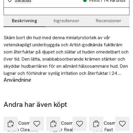
Finns i 14 varuhus
Beskrivning
Ingredienser
Recensioner
Beskrivning
Skäm bort din hud med denna miniatyrstorlek av vår 
vetenskapligt underbyggda och Artist-godkända fuktkräm 
som återfuktar på djupet och slätar ut huden omedelbart och 
över tid. Den lätta, snabbabsorberande krämen stärker och 
skyddar hudbarriären för en allmänt hälsosammare hud. Den 
lugnar och förhindrar synlig irritation och återfuktar i 24 
Användning
timmar för att ge en mjuk hud med en hälsosam lyster. Den 
•Applicera två gånger dagligen, morgon och kväll, som en
högpresterande fuktkrämen innehåller vår Pro-4 Power 
del av din Hyper Real™-hudvårdsrutin.
Infusion Matrix™ som innehåller motståndskraftigt och 
•Applicera önskad mängd produkt direkt på fingertopparna
sällsynt japanskt pionextrakt, hudförfinande niacinamid, 
Andra har även köpt
eller använd 001 Serum + Moisturizer Brush för att applicera
återfuktande och utfyllande hyaluronsyra och återställande 
Hoppa över bildspelet
jämnt på rengjord hud.
ceramider som ger omedelbara och långvariga resultat. 
•Använd vår Artist-crafted Massage-Melt-teknik för att
Dessutom bidrar mango- och avokadosmör till att göra 
MAC Cosmetics
MAC Cosmetics
MAC Cosmetics
applicera formulan genom att varsamt massera in den i
Brush Cleanser
Hyper Real
MAC Fast
huden mjuk, vårdad och återfuktad. Testad på alla hudtoner.
