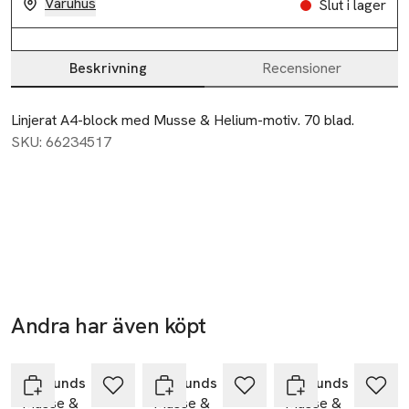
Varuhus
Slut i lager
Beskrivning
Recensioner
Beskrivning
Linjerat A4-block med Musse & Helium-motiv. 70 blad.
SKU: 66234517
Andra har även köpt
Hoppa över bildspelet
Hedlunds
Hedlunds
Hedlunds
Musse &
Musse &
Musse &