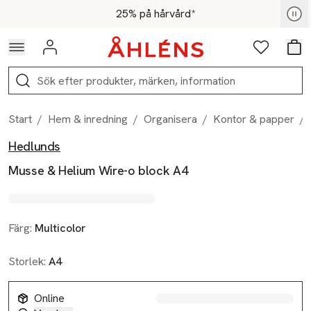
Hoppa till navigationsmenyn
Hoppa till innehåll
Hoppa till sidfot
För medlemmar - Shoppa nu
25% på hårvård*
Logga in
Favoriter
Var
Sök
Start
/
Hem & inredning
/
Organisera
/
Kontor & papper
/
Hedlunds
Produktbilder
Hoppa över bildspelet
Produktinformation
Musse & Helium Wire-o block A4
Färg:
Multicolor
Storlek:
A4
Online