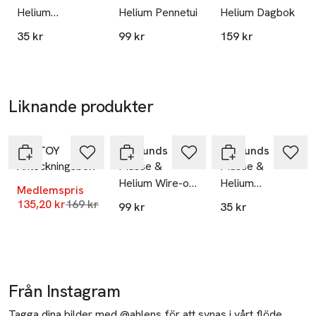
Helium
Helium Pennetui
Helium Dagbok
Blyertspennor
35 kr
99 kr
159 kr
6-pack
Liknande produkter
-20%
Hoppa över bildspelet
SUNTOY
Hedlunds
Hedlunds
Anteckningsbok
Musse &
Musse &
Helium Wire-o
Helium
Medlemspris
block A5
Notebook
Lägsta pris 30 dagar
135,20 kr
169 kr
99 kr
35 kr
Från Instagram
Tagga dina bilder med @ahlens för att synas i vårt flöde.