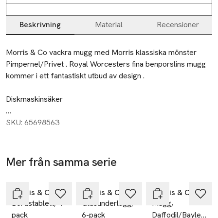
Beskrivning
Material
Recensioner
Beskrivning
Morris & Co vackra mugg med Morris klassiska mönster 
Pimpernel/Privet . Royal Worcesters fina benporslins mugg 
kommer i ett fantastiskt utbud av design .

Diskmaskinsäker

Mikrovågsugnsäker
SKU: 65698563
Mer från samma serie
Hoppa över bildspelet
Morris & Co
Morris & Co
Morris & Co
Bordstablett, 4-
Glasunderlägg,
Mugg,
pack
6-pack
Daffodil/Bayleaf