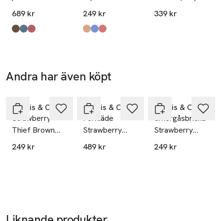
Madder
689 kr
249 kr
339 kr
Produkten finns i färgerna:
Strawberry Brown
Strawberry Blue
Strawberry Red
,
,
,
Produkten finns i färgerna:
Strawberry Theif: Brown
Strawberry Theif: Blue
Strawberry Theif: Red
,
,
,
Andra har även köpt
Hoppa över bildspelet
Morris & Co
Morris & Co
Morris & Co
Strawberry
Förkläde
Smörgåsbricka
Thief Brown
Strawberry
Strawberry
Smörgåsbricka
Thief
Theif
249 kr
489 kr
249 kr
Liknande produkter