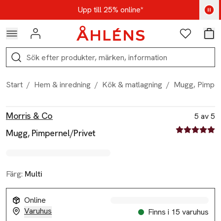
Hoppa till navigationsmenyn
Hoppa till innehåll
Hoppa till sidfot
Kod: AUG25 - Shoppa nu
Upp till 25% online*
Logga in
Favoriter
Var
Sök
Start
/
Hem & inredning
/
Kök & matlagning
/
Mugg, Pimper
Produktbilder
Hoppa över bildspelet
Produktinformation
Morris & Co
5 av 5
5 av fem stjä
Mugg, Pimpernel/Privet
Färg:
Multi
Online
Varuhus
Finns i 15 varuhus