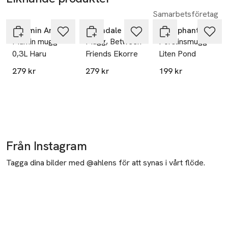
Samarbetsföretag
Hoppa över bildspelet
Moomin Arabia
Wrendale
Littlephant
Mumin mugg
Mugg, Between
Porslinsmugg
0,3L Haru
Friends Ekorre
Liten Pond
279 kr
279 kr
199 kr
Från Instagram
Tagga dina bilder med @ahlens för att synas i vårt flöde.