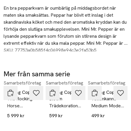
Beskrivning
En bra pepparkvarn är oumbärlig på middagsbordet när 
maten ska smaksättas. Peppar har blivit ett inslag i det 
skandinaviska köket och med den aromatiska kryddan kan du 
förhöja den slutliga smakupplevelsen. Mini Mr. Pepper är en 
lysande pepparkvarn som förutom sin stilrena design är 
extremt effektiv när du ska mala peppar. Mini Mr. Peppar är 
gjord i en enkel design, som dekorativt kommer att pryda 
SKU: 77753a0b585f4c06998e94c3e2fa53b5
matbordet eller i köket. Ta in en touch av natur i ditt hem med 
den fina pepparkvarnen av FSC-ek. Med den smarta 
designen kan du mala peppar och justera finheten på din 
Mer från samma serie
krydda. Pepparkvarnen kan ställas in från fin till grov. För att 
Samarbetsföretag
Samarbetsföretag
Samarbetsföretag
Hoppa över bildspelet
ställa in pepparns finhet måste du vrida på huvudet, där du 
kan justera pepparkvarnen. Kvarnen sitter högst upp, och du 
Spring Copenhagen
Spring Copenhagen
Spring Copenhagen
The Rocking
Bloom
Vattenkanna
slipper därför överbliven peppar på bordet. Det blir inte 
Horse
Trädekoration
Medium Model
lättare. Kvarnen är inte bara snygg att se på, utan har även en 
Trädekoration
Vas Med
no 64
högkvalitativ inredning. Pepparkvarnen har en keramisk kvarn 
5 999 kr
599 kr
499 kr
51 Cm Ek
Blommor 12
placerad upptill och är gjord av ett slitstarkt material som 
Cm Ek
säkerställer en lång livslängd. Ett oumbärligt verktyg i köket. 