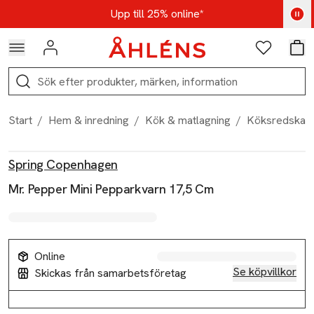
Hoppa till navigationsmenyn
Hoppa till innehåll
Hoppa till sidfot
Kod: AUG25 - Shoppa nu
Upp till 25% online*
Logga in
Favoriter
Var
Sök
Start
/
Hem & inredning
/
Kök & matlagning
/
Köksredskap
Produktbilder
Hoppa över bildspelet
Produktinformation
Spring Copenhagen
Mr. Pepper Mini Pepparkvarn 17,5 Cm
Online
Se köpvillkor
Skickas från samarbetsföretag