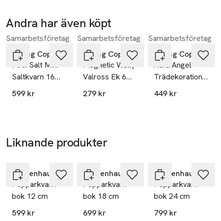
Mått: H17,5 cm /B5,5 cm

 Material: FCS-märkt Ek
Andra har även köpt
Samarbetsföretag
Samarbetsföretag
Samarbetsföretag
Hoppa över bildspelet
Spring Copenhagen
Spring Copenhagen
Spring Copenhagen
Mrs. Salt Mini
Magnetic Wally
Aura Angel
Saltkvarn 16
Valross Ek 6
Trädekoration 9
Cm
Cm
Cm Lönn
599 kr
279 kr
449 kr
Liknande produkter
Hoppa över bildspelet
Zassenhaus
Zassenhaus
Zassenhaus
Pepparkvarn
Pepparkvarn
Pepparkvarn
bok 12 cm
bok 18 cm
bok 24 cm
599 kr
699 kr
799 kr