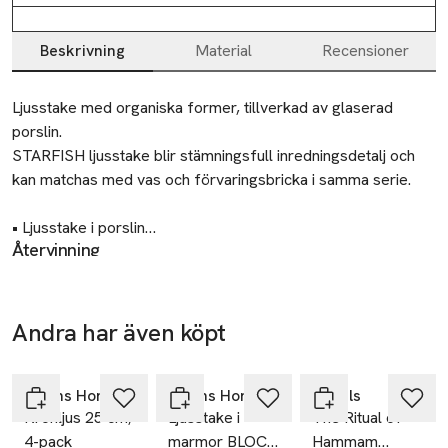
Beskrivning
Material
Recensioner
Beskrivning
Ljusstake med organiska former, tillverkad av glaserad 
porslin.

STARFISH ljusstake blir stämningsfull inredningsdetalj och 
kan matchas med vas och förvaringsbricka i samma serie.

• Ljusstake i porslin

Återvinning
• Sjöstjärna

Lämnas till välgörenhet eller återvinningscentral.
• Matcha med andra delar i samma serie

Säkerhet
Denna produkt uppfyller kraven enligt EN 17885:2023.
Mått:

Andra har även köpt
Gåva på
Lämna aldrig ett levande ljus obevakat.
Höjd: 4 cm

köpet
Hoppa över bildspelet
Bredd: 10 cm

Tillverkare
Djup: 10 cm
Åhléns Home
Åhléns Home
Rituals
Åhléns AB
Kronljus 25 cm,
Ljusstake i
The Ritual of
Dalagatan 100
4-pack
marmor BLOCK
Hammam