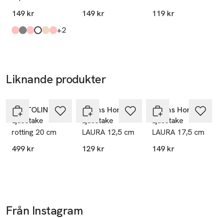
113 43 Stockholm
10 cm
Shower Oil
149 kr
149 kr
119 kr
Sweden
till
+2
info.hk@ahlens.se
Produkten finns i färgerna:
Strong Pink
Warm Grey
Soft Pink
White
Peach
Lt Pink
,
,
,
,
,
,
E-post
Mobilnummer
SKU: 61055613
Liknande produkter
Hoppa över bildspelet
PORTOLINO LIVING
Åhléns Home
Åhléns Home
Ljusstake
Ljusstake
Ljusstake
rotting 20 cm
LAURA 12,5 cm
LAURA 17,5 cm
499 kr
129 kr
149 kr
Från Instagram