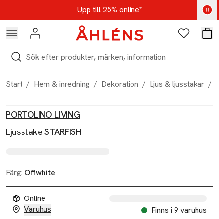
Hoppa till navigationsmenyn
Hoppa till innehåll
Hoppa till sidfot
Kod: AUG25 - Shoppa nu
Upp till 25% online*
Logga in
Favoriter
Var
Sök
Start
/
Hem & inredning
/
Dekoration
/
Ljus & ljusstakar
/
L
Produktbilder
Hoppa över bildspelet
Produktinformation
PORTOLINO LIVING
Ljusstake STARFISH
Färg:
Offwhite
Online
Varuhus
Finns i 9 varuhus