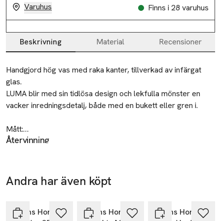
Varuhus
Finns i 28 varuhus
Beskrivning
Material
Recensioner
Beskrivning
Handgjord hög vas med raka kanter, tillverkad av infärgat 
glas.

LUMA blir med sin tidlösa design och lekfulla mönster en 
vacker inredningsdetalj, både med en bukett eller gren i.

Mått:

Återvinning
Höjd: 23 cm

Lämnas till välgörenhet eller återvinningscentral.
Diameter: 8 cm
Tillverkare
Andra har även köpt
30% vid köp
Åhléns AB
över 200kr
Hoppa över bildspelet
Dalagatan 100
113 43 Stockholm
Åhléns Home
Åhléns Home
Åhléns Home