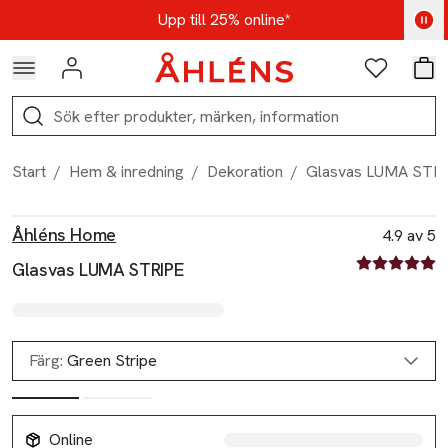
Hoppa till navigationsmenyn
Hoppa till innehåll
Hoppa till sidfot
Kod: AUG25 - Shoppa nu
Upp till 25% online*
Logga in
Favoriter
Var
Sök
Start
/
Hem & inredning
/
Dekoration
/
Glasvas LUMA STR
Produktbilder
Hoppa över bildspelet
Produktinformation
Åhléns Home
4.9 av 5
4.9 av fem st
Glasvas LUMA STRIPE
Färg:
Green Stripe
Online