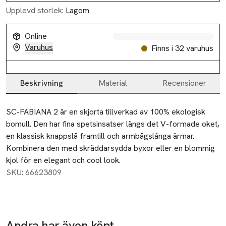
Upplevd storlek:
Lagom
Online
Varuhus
Finns i 32 varuhus
Beskrivning
Material
Recensioner
Beskrivning
SC-FABIANA 2 är en skjorta tillverkad av 100% ekologisk 
bomull. Den har fina spetsinsatser längs det V-formade oket, 
en klassisk knappslå framtill och armbågslånga ärmar. 
Kombinera den med skräddarsydda byxor eller en blommig 
kjol för en elegant och cool look.
SKU: 66623809
Andra har även köpt