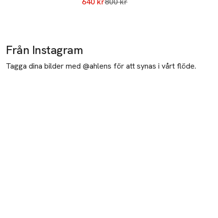
Lägsta pris 30 dagar
640 kr
800 kr
Från Instagram
Tagga dina bilder med @ahlens för att synas i vårt flöde.