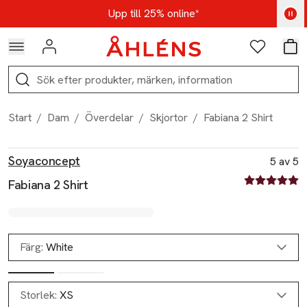
Hoppa till navigationsmenyn
Hoppa till innehåll
Hoppa till sidfot
Kod: AUG25 - Shoppa nu
Upp till 25% online*
Logga in
Favoriter
Var
Sök
Start
/
Dam
/
Överdelar
/
Skjortor
/
Fabiana 2 Shirt
Produktbilder
Hoppa över bildspelet
Produktinformation
Soyaconcept
5 av 5
5 av fem stjä
Fabiana 2 Shirt
Färg:
White
Storlek:
XS