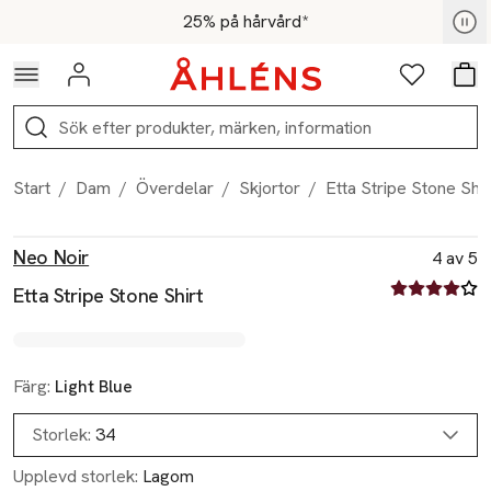
Hoppa till navigationsmenyn
Hoppa till innehåll
Hoppa till sidfot
För medlemmar - Shoppa nu
25% på hårvård*
Logga in
Favoriter
Var
Sök
Start
/
Dam
/
Överdelar
/
Skjortor
/
Etta Stripe Stone Shir
Produktbilder
Hoppa över bildspelet
Produktinformation
Neo Noir
4 av 5
4 av fem stjä
Etta Stripe Stone Shirt
Färg:
Light Blue
Storlek:
34
Upplevd storlek:
Lagom