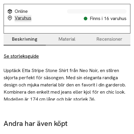
Online
Varuhus
Finns i 16 varuhus
Beskrivning
Material
Recensioner
Beskrivning
Se storleksguide
Upptäck Etta Stripe Stone Shirt från Neo Noir, en stilren 
skjorta perfekt för säsongen. Med sin eleganta randiga 
design och mjuka material blir den en favorit i din garderob. 
Kombinera den enkelt med jeans eller kjol för en chic look. 
Ge din stil ett lyft med denna tidlösa T-shirt som passar alla 
Modellen är 174 cm lång och bär storlek 36.
tillfällen.
Tillverkare
Neo Noir ApS
Andra har även köpt
Ta 2 betala
Nordre Strandvej 118
-20%
35:-
Hoppa över bildspelet