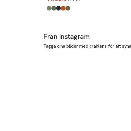
Produkten finns i färgerna:
Green
Khaki Stripe
Navy
Rust
Dino
,
,
,
,
,
Från Instagram
Tagga dina bilder med @ahlens för att synas