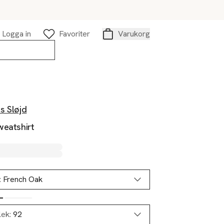
Logga in
Favoriter
Varukorg
Varukorg
s Sløjd
weatshirt
:
French Oak
lek:
92