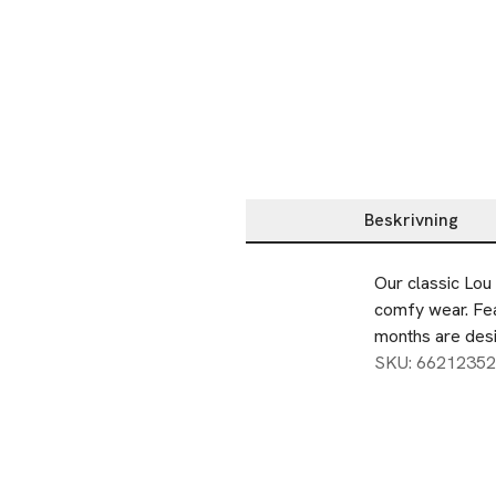
Beskrivning
Beskrivning
Our classic Lou 
comfy wear. Fea
months are desi
SKU: 66212352