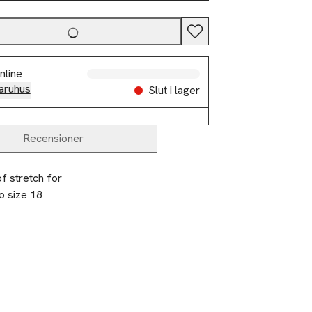
nline
aruhus
Slut i lager
Recensioner
f stretch for 
 size 18 