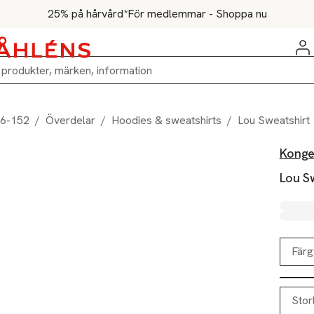
25% på hårvård*
För medlemmar - Shoppa nu
86-152
/
Överdelar
/
Hoodies & sweatshirts
/
Lou Sweatshirt
Konge
Lou S
Färg
Stor