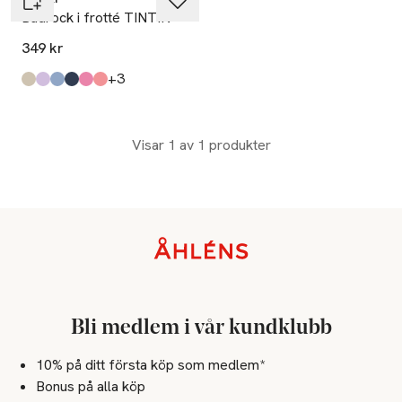
Badrock i frotté TINTIN
349 kr
till
+3
Produkten finns i färgerna:
Soft Green
Purple Stripe
Light Blue
Navy
Pink Stripe
Multi
,
,
,
,
,
,
Visar 1 av 1 produkter
Sidfot
Bli medlem i vår kundklubb
10% på ditt första köp som medlem*
Bonus på alla köp