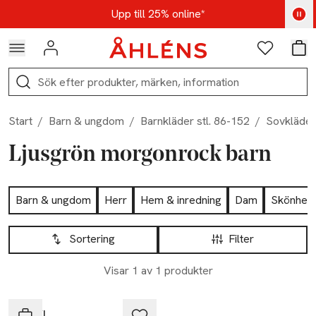
Hoppa till navigationsmenyn
Hoppa till innehåll
Hoppa till sidfot
Kod: AUG25 - Shoppa nu
Upp till 25% online*
Logga in
Favoriter
Var
Sök
Start
/
Barn & ungdom
/
Barnkläder stl. 86-152
/
Sovkläder
Ljusgrön morgonrock barn
Hoppa till produktsidan
Barn & ungdom
Herr
Hem & inredning
Dam
Skönhet
Hoppa till produktsidan
Lista över produkter
Sortering
Filter
Visar 1 av 1 produkter
Ta 2 betala 499:-
RIKIKI