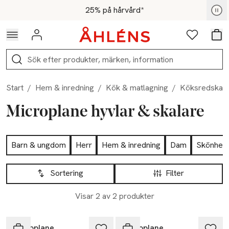
Hoppa till navigationsmenyn
Hoppa till innehåll
Hoppa till sidfot
För medlemmar - Shoppa nu
25% på hårvård*
Logga in
Favoriter
Var
Sök
Start
/
Hem & inredning
/
Kök & matlagning
/
Köksredskap
Microplane hyvlar & skalare
Hoppa till produktsidan
Barn & ungdom
Herr
Hem & inredning
Dam
Skönhet
Hoppa till produktsidan
Lista över produkter
Sortering
Filter
Visar 2 av 2 produkter
Microplane
Microplane