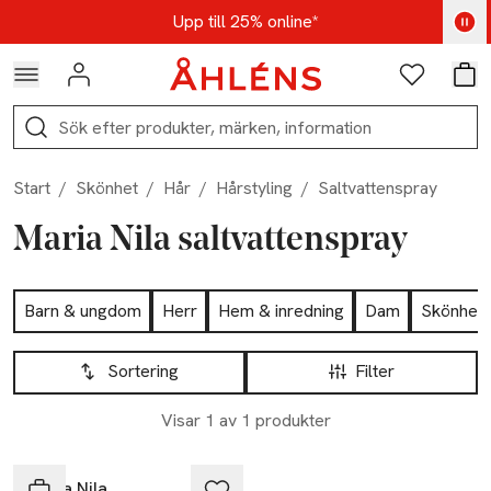
Hoppa till navigationsmenyn
Hoppa till innehåll
Hoppa till sidfot
Kod: AUG25 - Shoppa nu
Upp till 25% online*
Logga in
Favoriter
Var
Sök
Start
/
Skönhet
/
Hår
/
Hårstyling
/
Saltvattenspray
Maria Nila saltvattenspray
Hoppa till produktsidan
Barn & ungdom
Herr
Hem & inredning
Dam
Skönhet
Hoppa till produktsidan
Lista över produkter
Sortering
Filter
Visar 1 av 1 produkter
Maria Nila