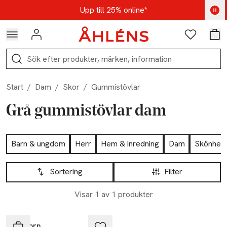
Hoppa till navigationsmenyn
Hoppa till innehåll
Hoppa till sidfot
Kod: AUG25 - Shoppa nu
Upp till 25% online*
Logga in
Favoriter
Var
Sök
Start
/
Dam
/
Skor
/
Gummistövlar
Grå gummistövlar dam
Hoppa till produktsidan
Barn & ungdom
Herr
Hem & inredning
Dam
Skönhet
Hoppa till produktsidan
Lista över produkter
Sortering
Filter
Visar 1 av 1 produkter
Tretorn