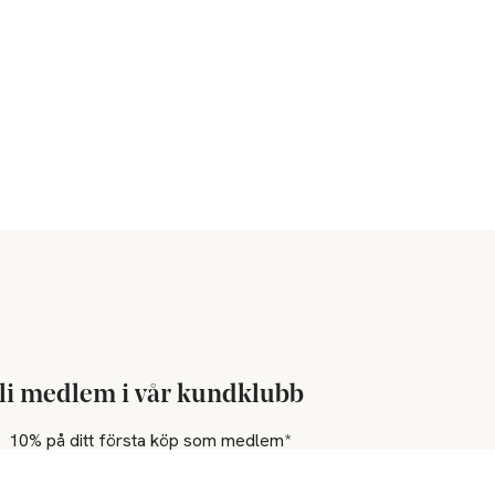
li medlem i vår kundklubb
10% på ditt första köp som medlem*
Bonus på alla köp
Bonuscheckar