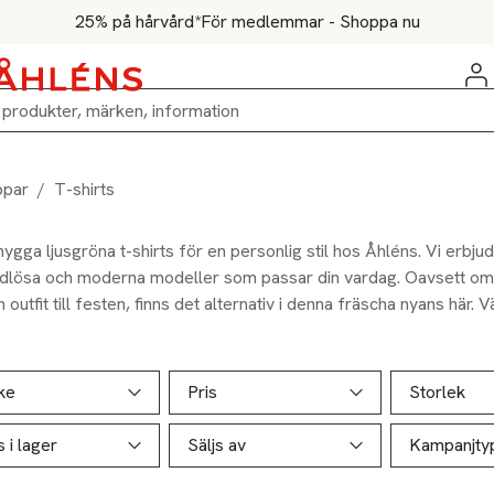
25% på hårvård*
För medlemmar - Shoppa nu
ppar
/
T-shirts
nygga ljusgröna t-shirts för en personlig stil hos Åhléns. Vi erbjud
idlösa och moderna modeller som passar din vardag. Oavsett om du
n outfit till festen, finns det alternativ i denna fräscha nyans här. Vä
ill produktsidan
ver produkter
ke
Pris
Storlek
s i lager
Säljs av
Kampanjty