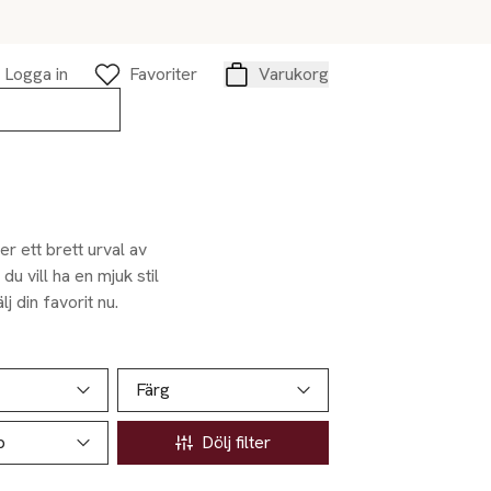
Logga in
Favoriter
Varukorg
Varukorg
er ett brett urval av
 vill ha en mjuk stil
lj din favorit nu.
Färg
p
Dölj filter