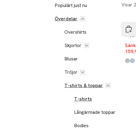
Visar 
Populärt just nu
-20
Överdelar
Fran
Overshirts
Frca
Skjortor
Sänk
159,
Blusar
Produ
Deser
Hydr
Tröjor
T-shirts & toppar
T-shirts
Långärmade toppar
Bodies