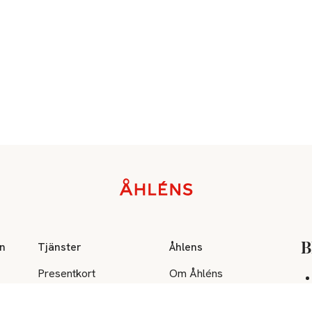
on
Tjänster
Åhlens
B
Presentkort
Om Åhléns
Åhléns Mastercard
Hållbarhet