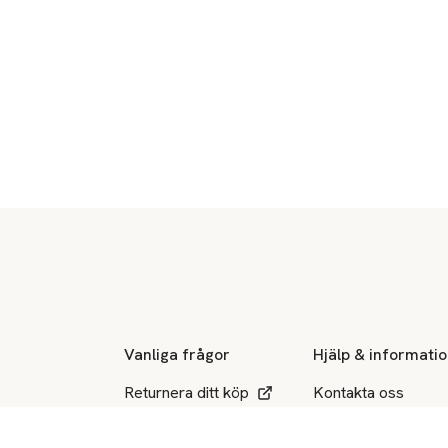
Sidfot
Vanliga frågor
Hjälp & informati
Returnera ditt köp
Kontakta oss
Ångerrätt
Hitta varuhus