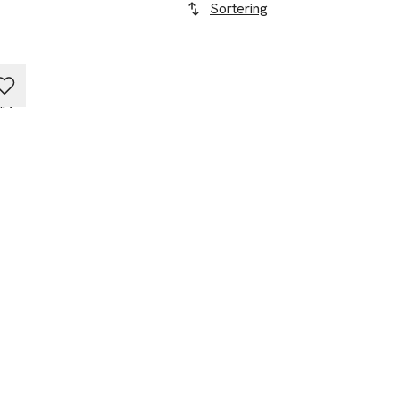
Sortering
rt
r