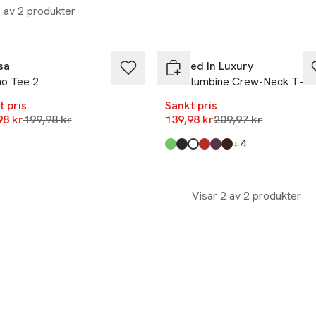
2 av 2 produkter
%
-33%
sa
Soaked In Luxury
no Tee 2
SLColumbine Crew-Neck T-Shi
t pris
Sänkt pris
Lägsta pris 30 dagar
Lägsta pris 30 daga
98 kr
199,98 kr
139,98 kr
209,97 kr
till
+4
kten finns i färgerna:
t Sage Stripe
angea Stripe
,
,
Produkten finns i färgerna:
Vibrant Green
Black
Broken White
Salsa
Winetasting
Mole'
,
,
,
,
,
,
Visar 2 av 2 produkter