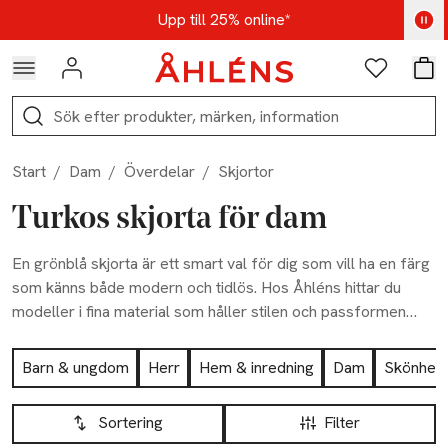
Hoppa till navigationsmenyn
Hoppa till innehåll
Hoppa till sidfot
Kod: AUG25 - Shoppa nu
Upp till 25% online*
Logga in
Favoriter
Var
Sök
Start
/
Dam
/
Överdelar
/
Skjortor
Turkos skjorta för dam
En grönblå skjorta är ett smart val för dig som vill ha en färg
som känns både modern och tidlös. Hos Åhléns hittar du
modeller i fina material som håller stilen och passformen
länge. Oavsett om du föredrar en mer uppklädd look eller en
Hoppa till produktsidan
avslappnad vardagsstil, har vi skjortor som passar för livets
Barn & ungdom
Herr
Hem & inredning
Dam
Skönhet
alla tillfällen.
Hoppa till produktsidan
Lista över produkter
Sortering
Filter