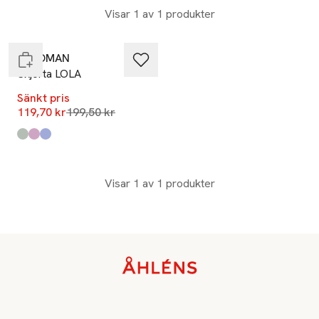
-40%
Visar 1 av 1 produkter
Endast i varuhus
Å WOMAN
Skjorta LOLA
Sänkt pris
Lägsta pris 30 dagar
119,70 kr
199,50 kr
Produkten finns i färgerna:
Light Green
Dusty Red
Blue
,
,
,
Visar 1 av 1 produkter
Sidfot