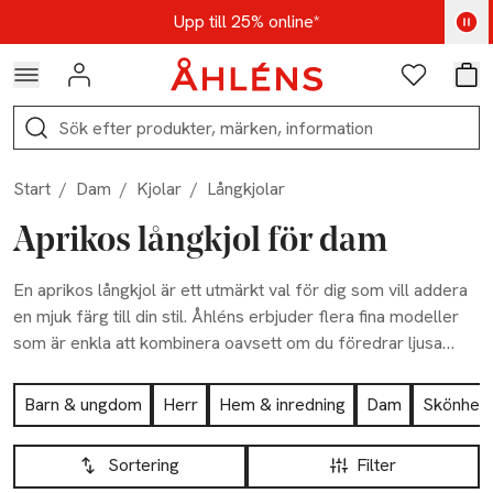
Hoppa till navigationsmenyn
Hoppa till innehåll
Hoppa till sidfot
Kod: AUG25 - Shoppa nu
Upp till 25% online*
Logga in
Favoriter
Var
Sök
Start
/
Dam
/
Kjolar
/
Långkjolar
Aprikos långkjol för dam
En aprikos långkjol är ett utmärkt val för dig som vill addera
en mjuk färg till din stil. Åhléns erbjuder flera fina modeller
som är enkla att kombinera oavsett om du föredrar ljusa
eller mer färgstarka toner. Det är ett plagg som alltid känns
Hoppa till produktsidan
helt rätt, hitta din favorit idag!
Barn & ungdom
Herr
Hem & inredning
Dam
Skönhet
Hoppa till produktsidan
Lista över produkter
Sortering
Filter