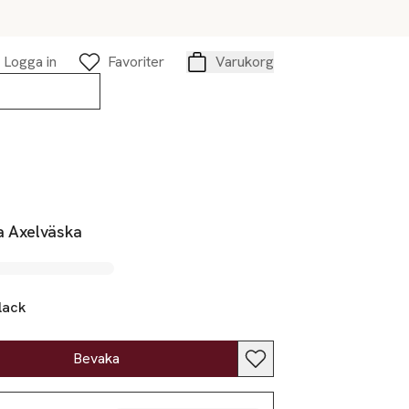
Logga in
Favoriter
Varukorg
Varukorg
a Axelväska
lack
Bevaka