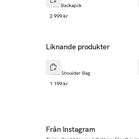
Talia Backapck
SKU: 66536774
2 999 kr
Liknande produkter
Nyhet
Hoppa över bildspelet
Adax
Kate Shoulder Bag
1 199 kr
Från Instagram