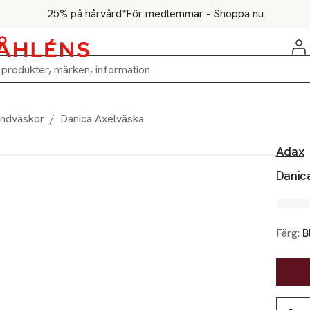
25% på hårvård*
För medlemmar - Shoppa nu
ndväskor
/
Danica Axelväska
Adax
Danic
Färg:
B