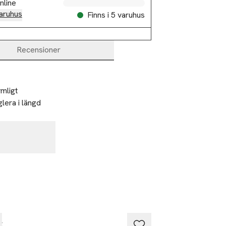
nline
aruhus
Finns i 5 varuhus
Recensioner
mligt 
era i längd 
x
Adax