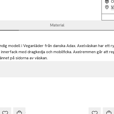
O
V
Material
endig modell i Veganläder från danska Adax. Axelväskan har ett ry
innerfack med dragkedja och mobilficka. Axelremmen går att regl
ännet på sidorna av väskan.
vej 18
de
dk
Adax
Ada
r