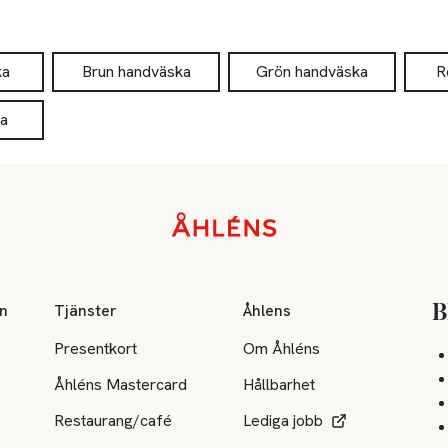
ka
Brun handväska
Grön handväska
R
ka
on
Tjänster
Åhlens
B
Presentkort
Om Åhléns
Åhléns Mastercard
Hållbarhet
Restaurang/café
Lediga jobb