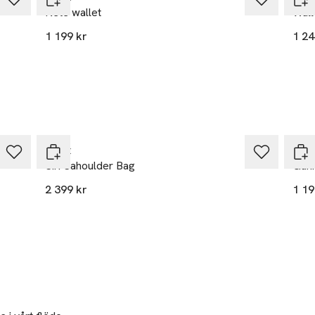
Nete wallet
Wall
1 199 kr
1 24
Nyhet
Ny
Adax
Ada
Siri Sahoulder Bag
Gun
2 399 kr
1 19