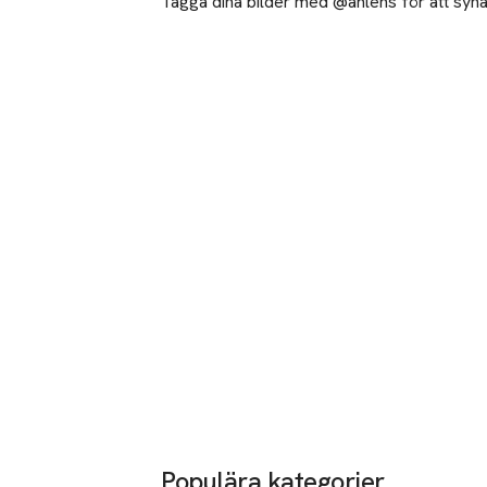
Tagga dina bilder med @ahlens för att synas
Populära kategorier