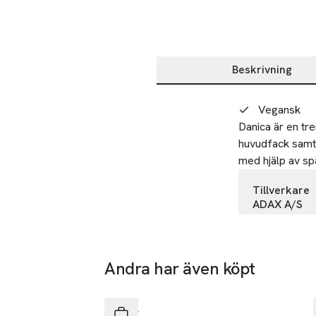
Beskrivning
Beskrivning
Vegansk
Danica är en tr
huvudfack samt 
med hjälp av sp
Tillverkare
ADAX A/S
Vestre Hede
4000 Roskil
Denmark
Andra har även köpt
Nyhet
adax@adax.
Hoppa över bildspelet
E-post
Adax
Mobilnumme