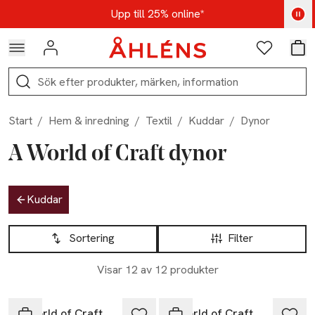
Hoppa till navigationsmenyn
Hoppa till innehåll
Hoppa till sidfot
Kod: AUG25 - Shoppa nu
Upp till 25% online*
Logga in
Favoriter
Var
Sök
Start
/
Hem & inredning
/
Textil
/
Kuddar
/
Dynor
A World of Craft dynor
Hoppa till produktsidan
Kuddar
Hoppa till produktsidan
Lista över produkter
Sortering
Filter
Visar 12 av 12 produkter
A World of Craft
A World of Craft