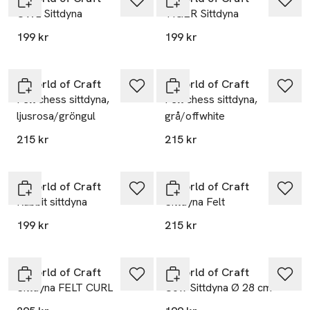
OWL Sittdyna
TIGER Sittdyna
199 kr
199 kr
A World of Craft
A World of Craft
Felt chess sittdyna,
Felt chess sittdyna,
ljusrosa/gröngul
grå/offwhite
215 kr
215 kr
A World of Craft
A World of Craft
Rabbit sittdyna
Sittdyna Felt
199 kr
215 kr
A World of Craft
A World of Craft
Sittdyna FELT CURL
Cow Sittdyna Ø 28 cm