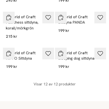
295 kr
199 kr
A World of Craft
A World of Craft
Felt chess sittdyna,
Sittdyna PANDA
korall/mörkgrön
199 kr
215 kr
A World of Craft
A World of Craft
HIPPO Sittdyna
Sleeping dog sittdyna
199 kr
199 kr
Visar 12 av 12 produkter