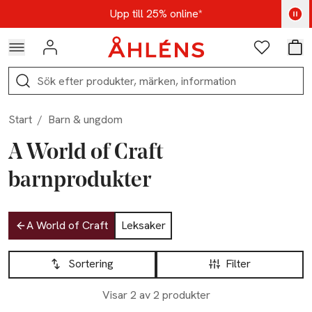
Hoppa till navigationsmenyn
Hoppa till innehåll
Hoppa till sidfot
Kod: AUG25 - Shoppa nu
Upp till 25% online*
Logga in
Favoriter
Var
Sök
Start
/
Barn & ungdom
A World of Craft
barnprodukter
Hoppa till produktsidan
A World of Craft
Leksaker
Hoppa till produktsidan
Lista över produkter
Sortering
Filter
Visar 2 av 2 produkter