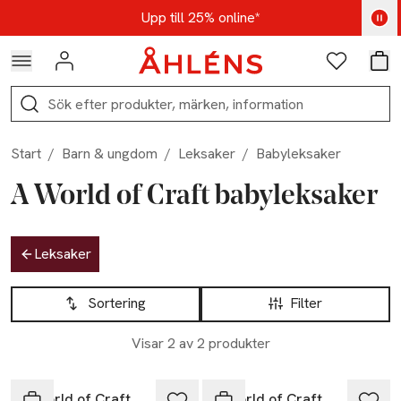
Hoppa till navigationsmenyn
Hoppa till innehåll
Hoppa till sidfot
Kod: AUG25 - Shoppa nu
Upp till 25% online*
Logga in
Favoriter
Var
Sök
Start
/
Barn & ungdom
/
Leksaker
/
Babyleksaker
A World of Craft babyleksaker
Hoppa till produktsidan
Leksaker
Hoppa till produktsidan
Lista över produkter
Sortering
Filter
Visar 2 av 2 produkter
A World of Craft
A World of Craft