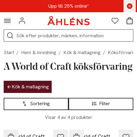
Hoppa till navigationsmenyn
Hoppa till innehåll
Hoppa till sidfot
Kod: AUG25 - Shoppa nu
Upp till 25% online*
Logga in
Favoriter
Var
Sök
Start
/
Hem & inredning
/
Kök & matlagning
/
Köksförvarin
A World of Craft köksförvaring
Hoppa till produktsidan
Kök & matlagning
Hoppa till produktsidan
Lista över produkter
Sortering
Filter
Visar 4 av 4 produkter
A World of Craft
A World of Craft