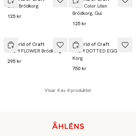
Liten Brödkorg
Palm Color Liten
Brödkorg, Gul
125 kr
125 kr
A World of Craft
A World of Craft
PALM FLOWER Brödkorg
PALM DOTTED EGG
Korg
295 kr
750 kr
Visar 4 av 4 produkter
Sidfot