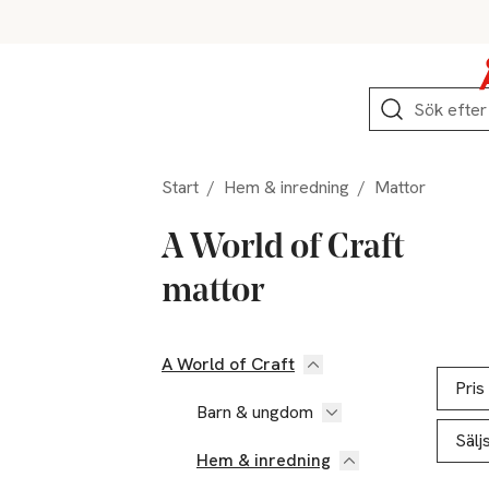
Hoppa till produktnavigation
Hoppa till innehåll
Hoppa till sidfot
Sök
Start
/
Hem & inredning
/
Mattor
A World of Craft
mattor
A World of Craft
Hoppa till produktsidan
Hoppa t
Lista ö
Pris
Barn & ungdom
Sälj
Hem & inredning