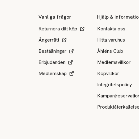
Vanliga frågor
Hjälp & informati
Returnera ditt köp
Kontakta oss
Ångerrätt
Hitta varuhus
Beställningar
Åhléns Club
Erbjudanden
Medlemsvillkor
Medlemskap
Köpvillkor
Integritetspolicy
Kampanjreservatio
Produktåterkallels
Tillgängliga betalsätt