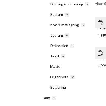
Visar 
Dukning & servering
Badrum
A Wo
Kök & matlagning
MALI
Sovrum
1 99
Dekoration
A Wo
Textil
HILM
1 99
Mattor
Organisera
Belysning
Dam