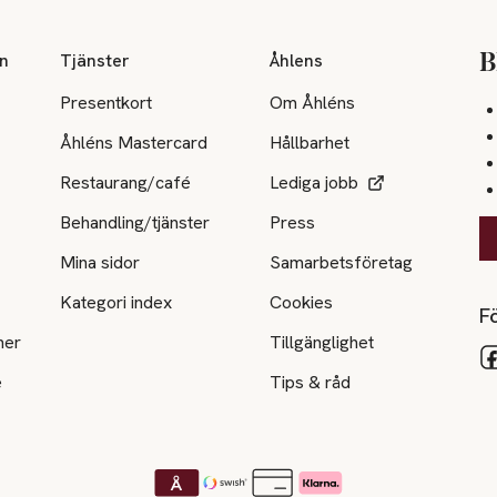
on
Tjänster
Åhlens
B
Presentkort
Om Åhléns
Åhléns Mastercard
Hållbarhet
Restaurang/café
Lediga jobb
Behandling/tjänster
Press
Mina sidor
Samarbetsföretag
Kategori index
Cookies
Fö
ner
Tillgänglighet
e
Tips & råd