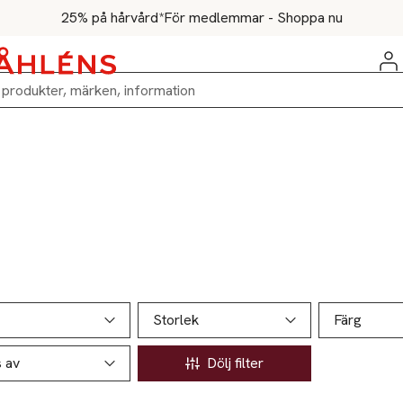
25% på hårvård*
För medlemmar - Shoppa nu
ill produktsidan
ver produkter
Storlek
Färg
s av
Dölj filter