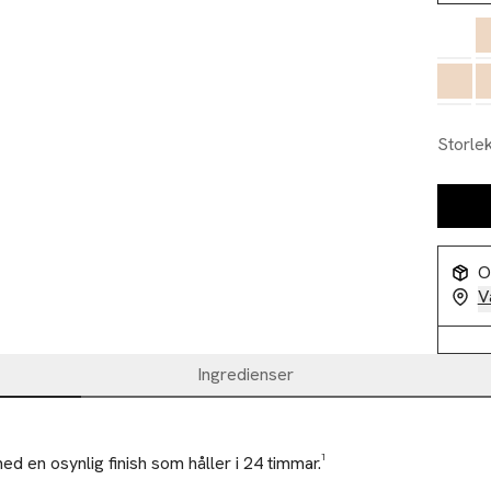
Storle
O
V
Ingredienser
d en osynlig finish som håller i 24 timmar.¹
