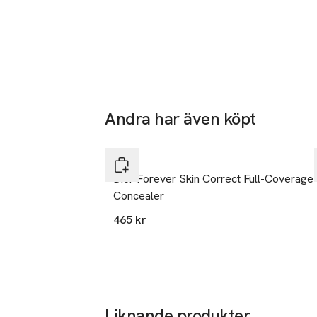
³ Mängd baserad
medräknat.
Andra har även köpt
Hoppa över bildspelet
DIOR
Dior Forever Skin Correct Full-Coverage
Concealer
465 kr
Liknande produkter