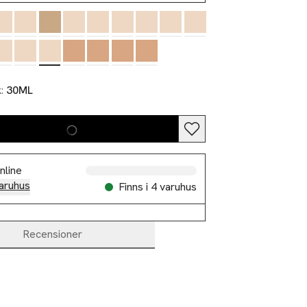
k:
30ML
nline
aruhus
Finns i 4 varuhus
Recensioner