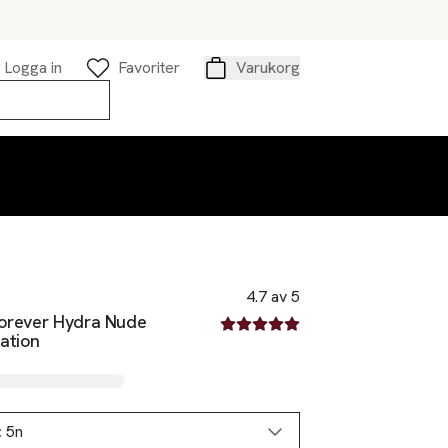
Logga in
Favoriter
Varukorg
Varukorg
4.7 av 5
Forever Hydra Nude
4.7 av fem stjärnor
ation
:
5n