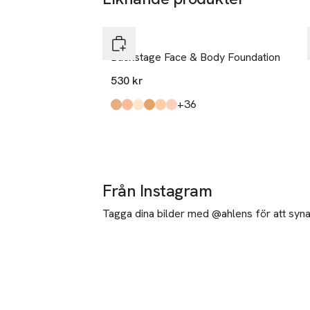
Hoppa över bildspelet
DIOR
Backstage Face & Body Foundation
530 kr
till
+36
Produkten finns i färgerna:
3 Neutral
3 Cool
0 Warm
4 Warm
2 Warm Peach
1 Cool
,
,
,
,
,
,
Från Instagram
Tagga dina bilder med @ahlens för att synas