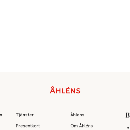
on
Tjänster
Åhlens
B
Presentkort
Om Åhléns