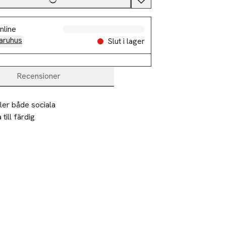
nline
aruhus
Slut i lager
Recensioner
ler både sociala
till färdig