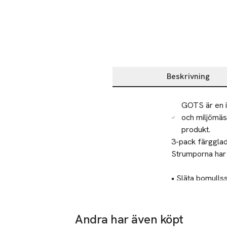
Beskrivning
Beskrivning
GOTS är en i
och miljömäss
produkt.
3-pack färgglad
Strumporna har
• Släta bomulls
• 3-pack

• Olika färger o
Tillverkare
• Elastiska
Andra har även köpt
Åhléns AB