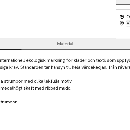
O
V
Material
nternationell ekologisk märkning för kläder och textil som uppfyl
iga krav. Standarden tar hänsyn till hela värdekedjan, från råvara 
a strumpor med olika lekfulla motiv.

 medelhögt skaft med ribbad mudd.

strumpor

ch mönster
