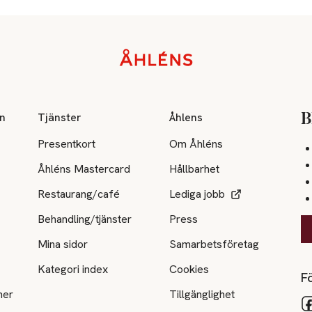
on
Tjänster
Åhlens
B
Presentkort
Om Åhléns
Åhléns Mastercard
Hållbarhet
Restaurang/café
Lediga jobb
Behandling/tjänster
Press
Mina sidor
Samarbetsföretag
Kategori index
Cookies
Fö
ner
Tillgänglighet