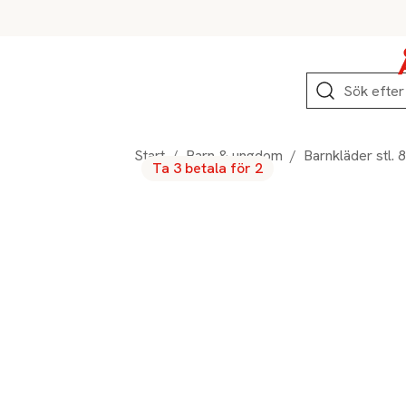
Hoppa till produktnavigation
Hoppa till innehåll
Hoppa till sidfot
Sök
Start
/
Barn & ungdom
/
Barnkläder stl. 
Ta 3 betala för 2
Produktbilder
Hoppa över bildspelet
Produktinformation