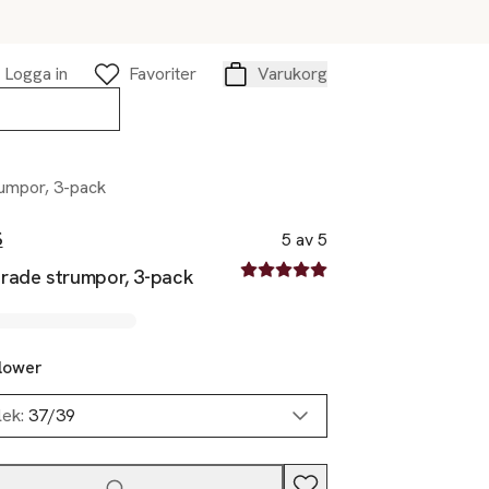
Logga in
Favoriter
Varukorg
Varukorg
umpor, 3-pack
S
5 av 5
5 av fem stjärnor
rade strumpor, 3-pack
lower
lek:
37/39