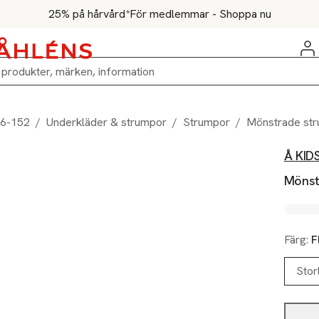
25% på hårvård*
För medlemmar - Shoppa nu
86-152
/
Underkläder & strumpor
/
Strumpor
/
Mönstrade str
Å KID
Mönst
Färg:
F
Stor