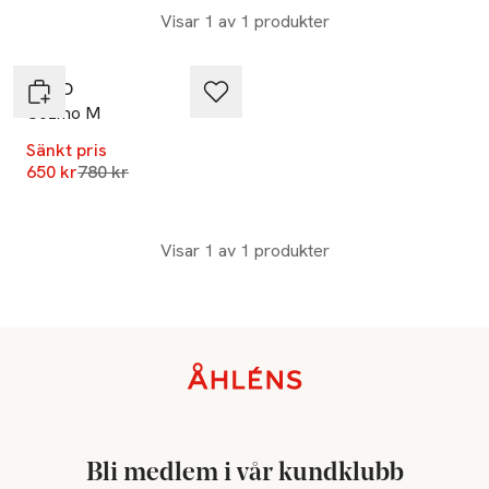
Visar 1 av 1 produkter
-17%
ECCO
Cozmo M
Sänkt pris
Lägsta pris 30 dagar
650 kr
780 kr
Visar 1 av 1 produkter
Sidfot
Bli medlem i vår kundklubb