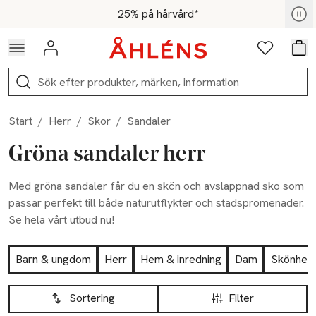
Hoppa till navigationsmenyn
Hoppa till innehåll
Hoppa till sidfot
För medlemmar - Shoppa nu
25% på hårvård*
Logga in
Favoriter
Var
Sök
Start
/
Herr
/
Skor
/
Sandaler
Gröna sandaler herr
Med gröna sandaler får du en skön och avslappnad sko som
passar perfekt till både naturutflykter och stadspromenader.
Se hela vårt utbud nu!
Hoppa till produktsidan
Barn & ungdom
Herr
Hem & inredning
Dam
Skönhet
Hoppa till produktsidan
Lista över produkter
Sortering
Filter