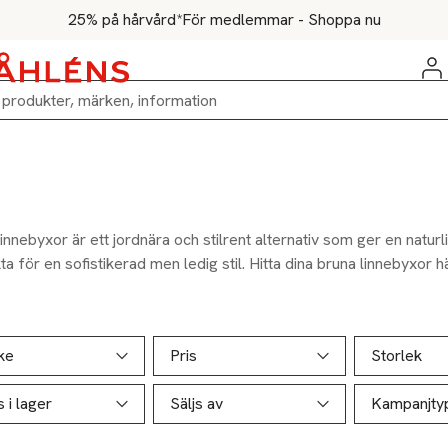
25% på hårvård*
För medlemmar - Shoppa nu
innebyxor är ett jordnära och stilrent alternativ som ger en naturl
a för en sofistikerad men ledig stil. Hitta dina bruna linnebyxor h
ill produktsidan
ver produkter
ke
Pris
Storlek
s i lager
Säljs av
Kampanjty