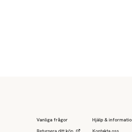
Sidfot
Vanliga frågor
Hjälp & informati
Returnera ditt köp
Kontakta oss