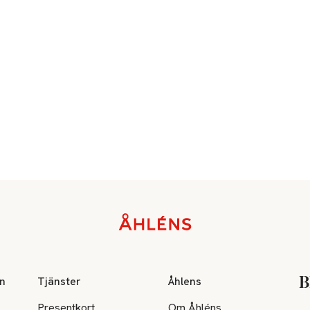
on
Tjänster
Åhlens
B
Presentkort
Om Åhléns