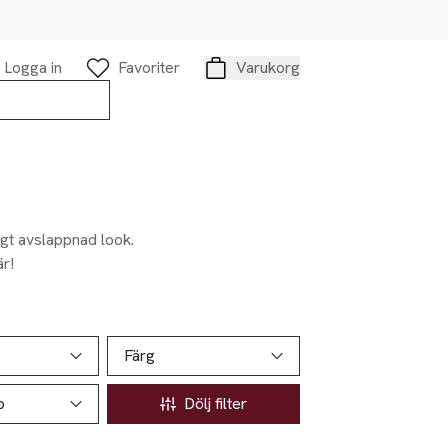
Logga in
Favoriter
Varukorg
Varukorg
igt avslappnad look.
är!
Färg
p
Dölj filter