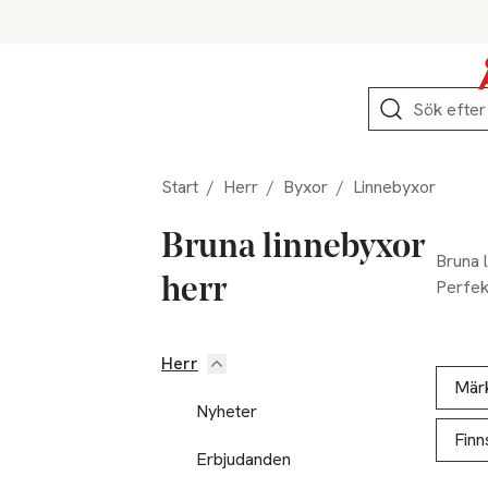
Hoppa till produktnavigation
Hoppa till innehåll
Hoppa till sidfot
Sök
Start
/
Herr
/
Byxor
/
Linnebyxor
Bruna linnebyxor
Bruna l
herr
Perfekt
Herr
Hoppa till produktsidan
Hoppa t
Lista ö
Mär
Nyheter
Finn
Erbjudanden