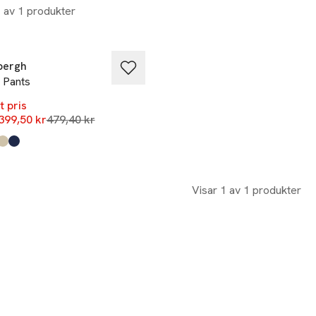
1 av 1 produkter
%
bergh
 Pants
t pris
Lägsta pris 30 dagar
399,50 kr
479,40 kr
kten finns i färgerna:
rmy
e
nd
lue
,
,
,
,
Visar 1 av 1 produkter