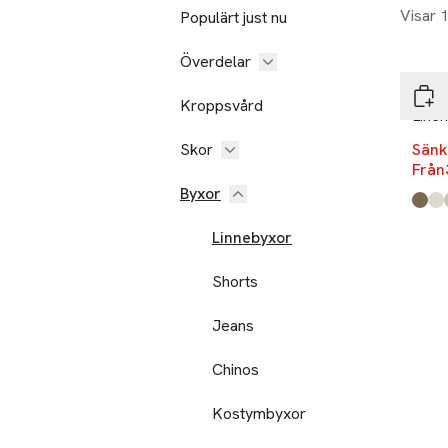
Visar 
Populärt just nu
-17
Överdelar
Lind
Kroppsvård
Linen
Skor
Sänk
Från
Byxor
Produ
Dk A
Whit
Lt Sa
Dk B
Linnebyxor
Shorts
Jeans
Chinos
Kostymbyxor