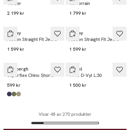
Tenser
Kit Terrain
2 199 kr
1 799 kr
Replay
Replay
Aideen Straight Fit Jeans
Aideen Straight Fit Jeans
1 599 kr
1 599 kr
Lindbergh
Diesel
Superflex Chino Shorts
1993 D-Vyl L.30
599 kr
1 500 kr
Produkten finns i färgerna:
Dk Blue
Dk Army
Sand
,
,
,
Visar 48 av 270 produkter