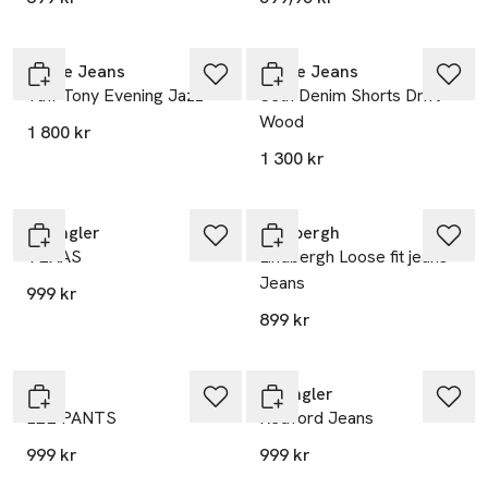
Nudie Jeans
Nudie Jeans
Tuff Tony Evening Jazz
Seth Denim Shorts Drift
Wood
1 800 kr
1 300 kr
Wrangler
Lindbergh
TEXAS
Lindbergh Loose fit jeans
Jeans
999 kr
899 kr
Nyhet
Lee
Wrangler
LEE PANTS
Redford Jeans
999 kr
999 kr
Nyhet