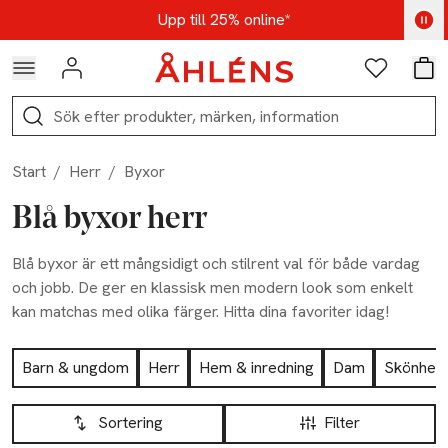
Hoppa till navigationsmenyn
Hoppa till innehåll
Hoppa till sidfot
Kod: AUG25 - Shoppa nu
Upp till 25% online*
Logga in
Favoriter
Var
Sök
Start
/
Herr
/
Byxor
Blå byxor herr
Blå byxor är ett mångsidigt och stilrent val för både vardag
och jobb. De ger en klassisk men modern look som enkelt
kan matchas med olika färger. Hitta dina favoriter idag!
Hoppa till produktsidan
Barn & ungdom
Herr
Hem & inredning
Dam
Skönhet
Hoppa till produktsidan
Lista över produkter
Sortering
Filter