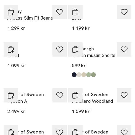
Replay
Lee
Anbass Slim Fit Jeans
Luke
1 299 kr
1 199 kr
Lee
Lindbergh
David
Cotton muslin Shorts
1 099 kr
599 kr
Produkten finns i färgerna:
Navy
Off White
Stone
Dusty Olive
Dk Khaki
,
,
,
,
,
Tiger of Sweden
Tiger of Sweden
Tyeson A
Pistolero Woodland
2 499 kr
1 599 kr
Tiger of Sweden
Tiger of Sweden