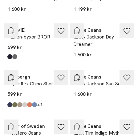
1 600 kr
1 199 kr
NORVIE
Nudie Jeans
Pull on-byxor BROR
Gritty Jackson Day
Dreamer
699 kr
1 600 kr
Produkten finns i färgerna:
Navy
Black
,
,
Lindbergh
Nudie Jeans
Superflex Chino Shorts
Gritty Jackson Sun Set
599 kr
1 600 kr
till
+1
Produkten finns i färgerna:
Dk Blue
Dk Army
Sand
White
Dk Coral
Dusty Blue
,
,
,
,
,
,
Tiger of Sweden
Nudie Jeans
Pistolero Jeans
Grim Tim Indigo Myth