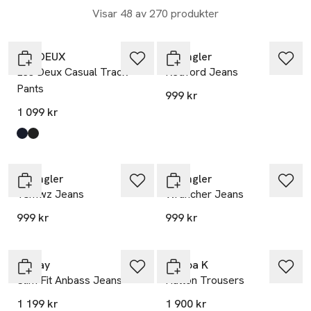
Visar 48 av 270 produkter
Nyhet
Nyhet
LES DEUX
Wrangler
Les Deux Casual Track
Redford Jeans
Pants
999 kr
1 099 kr
Produkten finns i färgerna:
Dark Navy
Black/Black
,
,
Nyhet
Nyhet
Wrangler
Wrangler
13mwz Jeans
Wrancher Jeans
999 kr
999 kr
Replay
Filippa K
Slim Fit Anbass Jeans
Hutton Trousers
1 199 kr
1 900 kr