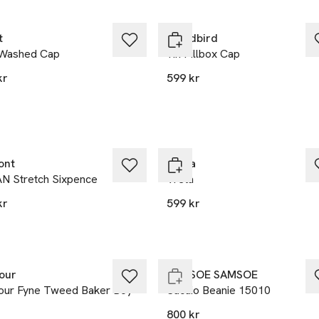
t
Woodbird
 Washed Cap
Yin Pillbox Cap
kr
599 kr
ont
Sätila
N Stretch Sixpence
Vreta
kr
599 kr
et
Nyhet
kten finns i färgerna:
k
rey
,
,
 i lager
Slut i lager
our
SAMSOE SAMSOE
our Fyne Tweed Baker Boy
Sacaio Beanie 15010
800 kr