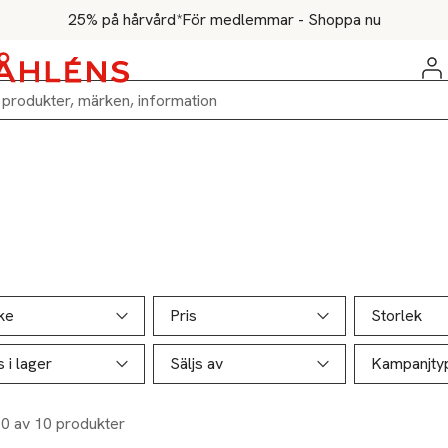
25% på hårvård*
För medlemmar - Shoppa nu
ill produktsidan
ver produkter
ke
Pris
Storlek
s i lager
Säljs av
Kampanjty
10 av 10 produkter