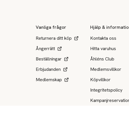
Sidfot
Vanliga frågor
Hjälp & informati
Returnera ditt köp
Kontakta oss
Ångerrätt
Hitta varuhus
Beställningar
Åhléns Club
Erbjudanden
Medlemsvillkor
Medlemskap
Köpvillkor
Integritetspolicy
Kampanjreservatio
Produktåterkallels
Tillgängliga betalsätt