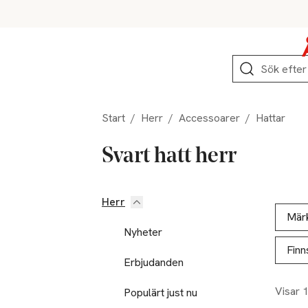
Hoppa till produktnavigation
Hoppa till innehåll
Hoppa till sidfot
Sök
Start
/
Herr
/
Accessoarer
/
Hattar
Svart hatt herr
Herr
Hoppa till produktsidan
Hoppa t
Lista ö
Mär
Nyheter
Finn
Erbjudanden
Visar 
Populärt just nu