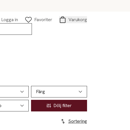
Logga in
Favoriter
Varukorg
Varukorg
Färg
p
Dölj filter
Sortering