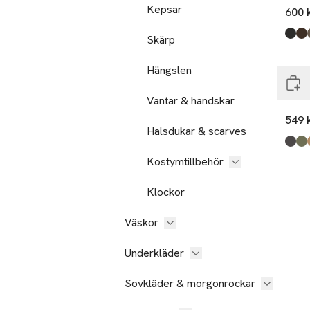
Kepsar
600 
Skärp
Produ
Char
Dark
Brow
Slut
Hängslen
Actii
AUST
Vantar & handskar
549 
Halsdukar & scarves
Produ
Blac
Army
Brow
Kostymtillbehör
Klockor
Väskor
Underkläder
Sovkläder & morgonrockar