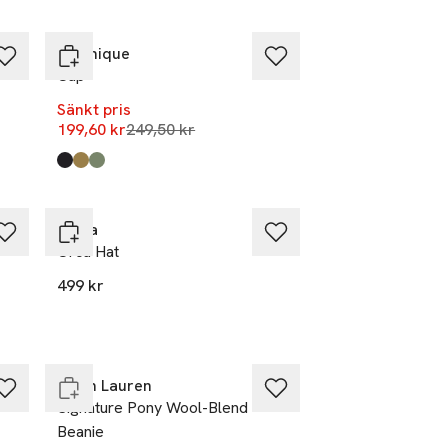
-20%
Matinique
Cap
Sänkt pris
Lägsta pris 30 dagar
199,60 kr
249,50 kr
Produkten finns i färgerna:
Black
Caribou
Sea Spray
,
,
,
Sätila
Orca Hat
499 kr
Slut i lager
Ralph Lauren
Signature Pony Wool-Blend
Beanie