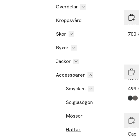
Överdelar
Foré
Kroppsvård
Kite
Skor
700 
Byxor
Jackor
Upfr
Accessoarer
ASTA
Smycken
499 
Nyh
Produ
Blac
Dk G
Solglasögon
Slut
Mössor
Barb
Barb
Hattar
Cap