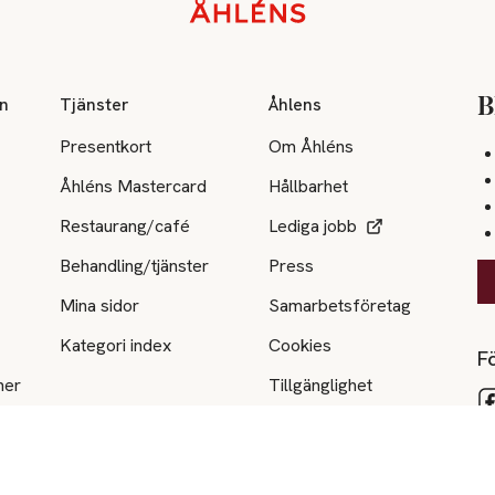
on
Tjänster
Åhlens
B
Presentkort
Om Åhléns
Åhléns Mastercard
Hållbarhet
Restaurang/café
Lediga jobb
Behandling/tjänster
Press
Mina sidor
Samarbetsföretag
Kategori index
Cookies
Fö
ner
Tillgänglighet
e
Tips & råd