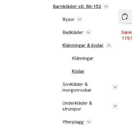
-20
Barnkläder stl. 86-152
Vero
Byxor
Trine
Badkläder
Sänk
119,
Klänningar & kjolar
Klänningar
Kjolar
Sovkläder &
morgonrockar
Underkläder &
strumpor
Ytterplagg