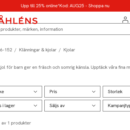
Upp till 25% online*
Kod: AUG25 - Shoppa nu
86-152
/
Klänningar & kjolar
/
Kjolar
kjol för barn ger en fräsch och somrig känsla. Upptäck våra fina m
ill produktsidan
ver produkter
ke
Pris
Storlek
s i lager
Säljs av
Kampanjty
1 av 1 produkter