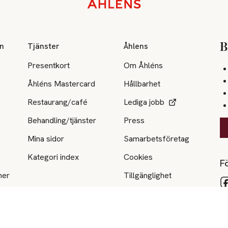
on
Tjänster
Åhlens
B
Presentkort
Om Åhléns
Åhléns Mastercard
Hållbarhet
Restaurang/café
Lediga jobb
Behandling/tjänster
Press
Mina sidor
Samarbetsföretag
Kategori index
Cookies
Fö
ner
Tillgänglighet
e
Tips & råd