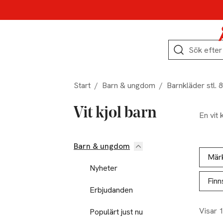
Hoppa till produktnavigation
Hoppa till innehåll
Hoppa till sidfot
Sök
Start
/
Barn & ungdom
/
Barnkläder stl. 
Vit kjol barn
En vit 
Barn & ungdom
Hoppa till produktsidan
Hoppa t
Lista ö
Mär
Nyheter
Finn
Erbjudanden
Visar 
Populärt just nu