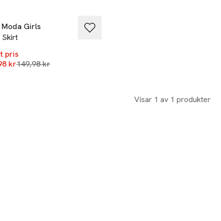
%
 Moda Girls
 Skirt
t pris
Lägsta pris 30 dagar
98 kr
149,98 kr
Visar 1 av 1 produkter