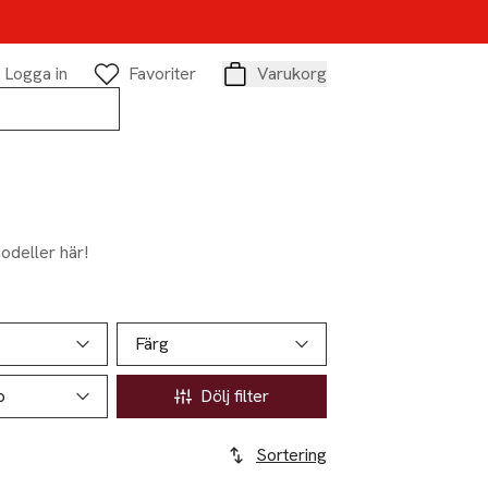
Logga in
Favoriter
Varukorg
Varukorg
odeller här!
Färg
p
Dölj filter
Sortering