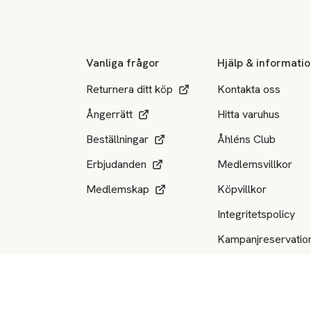
Sidfot
Vanliga frågor
Hjälp & informati
Returnera ditt köp
Kontakta oss
Ångerrätt
Hitta varuhus
Beställningar
Åhléns Club
Erbjudanden
Medlemsvillkor
Medlemskap
Köpvillkor
Integritetspolicy
Kampanjreservatio
Produktåterkallels
Tillgängliga betalsätt