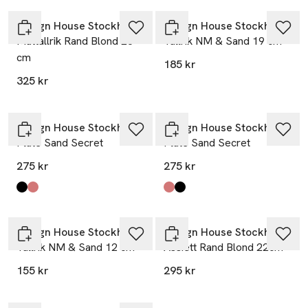
Design House Stockholm
Design House Stockholm
Mattallrik Rand Blond 28
Tallrik NM & Sand 19 cm
cm
185 kr
325 kr
Design House Stockholm
Design House Stockholm
Plate Sand Secret
Plate Sand Secret
275 kr
275 kr
Produkten finns i färgerna:
Black Clay
Red Clay
,
,
Produkten finns i färgerna:
Red Clay
Black Clay
,
,
Design House Stockholm
Design House Stockholm
Tallrik NM & Sand 12 cm
Assiett Rand Blond 22cm
155 kr
295 kr