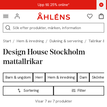
Hoppa till navigationsmenyn
Hoppa till innehåll
Hoppa till sidfot
Kod: AUG25 - Shoppa nu
Upp till 25% online*
Logga in
Favoriter
Var
Sök
Start
/
Hem & inredning
/
Dukning & servering
/
Tallrikar & 
Design House Stockholm
mattallrikar
Hoppa till produktsidan
Barn & ungdom
Herr
Hem & inredning
Dam
Skönhet
Hoppa till produktsidan
Lista över produkter
Sortering
Filter
Visar 7 av 7 produkter