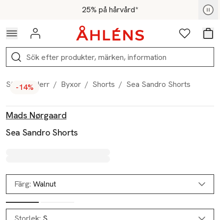
Hoppa till navigationsmenyn
Hoppa till innehåll
Hoppa till sidfot
För medlemmar - Shoppa nu
25% på hårvård*
Logga in
Favoriter
Var
Sök
Start
/
Herr
/
Byxor
/
Shorts
/
Sea Sandro Shorts
-14%
Produktbilder
Hoppa över bildspelet
Produktinformation
Mads Nørgaard
Sea Sandro Shorts
Färg:
Walnut
Storlek:
S