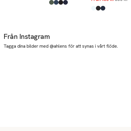
Produkten finns i färgerna:
Duck Green
Sargasso Sea
Black Beauty
Night Sky
,
,
,
,
Produkten finns i fä
Skywriting
Black
Jl Navy
,
,
,
Från Instagram
Tagga dina bilder med @ahlens för att synas i vårt flöde.