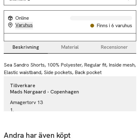
Online
Varuhus
Finns i 6 varuhus
Beskrivning
Material
Recensioner
Beskrivning
Sea Sandro Shorts, 100% Polyester, Regular fit, Inside mesh, 
Elastic waistband, Side pockets, Back pocket
Tillverkare
Mads Nørgaard - Copenhagen
Amagertorv 13
1.
1160 København K
Denmark
Andra har även köpt
50% vid köp
Ta 2 betala
contact@madsnorgaard.dk
E-post