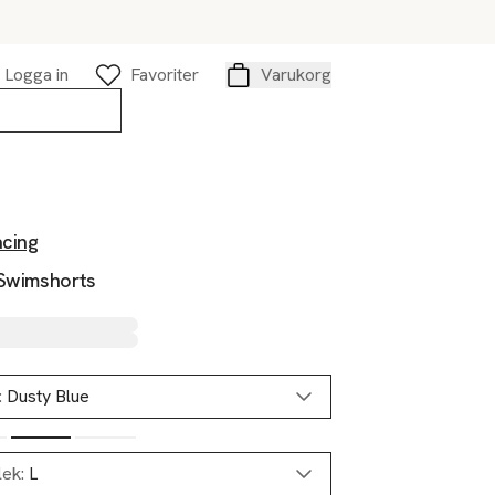
Logga in
Favoriter
Varukorg
Varukorg
acing
 Swimshorts
:
Dusty Blue
lek:
L