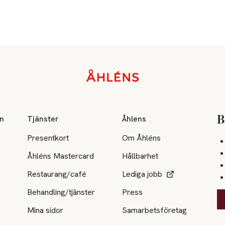
on
Tjänster
Åhlens
B
Presentkort
Om Åhléns
Åhléns Mastercard
Hållbarhet
Restaurang/café
Lediga jobb
Behandling/tjänster
Press
Mina sidor
Samarbetsföretag