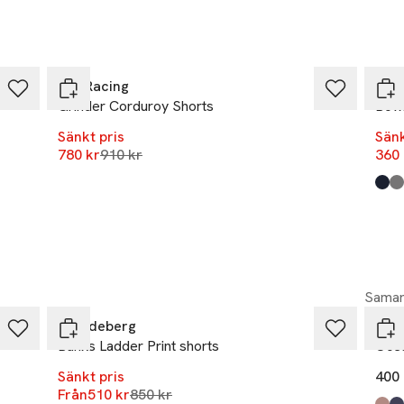
-14%
-14
Sail Racing
Sail
Grinder Corduroy Shorts
Bow
Sänkt pris
Sänk
Lägsta pris 30 dagar
780 kr
910 kr
360 
Prod
Dark
Oyst
-40%
Samar
J.Lindeberg
Ten
Banks Ladder Print shorts
Oce
Sänkt pris
400 
Lägsta pris 30 dagar
Från
510 kr
850 kr