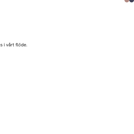
Prod
ljus
mörk
 i vårt flöde.