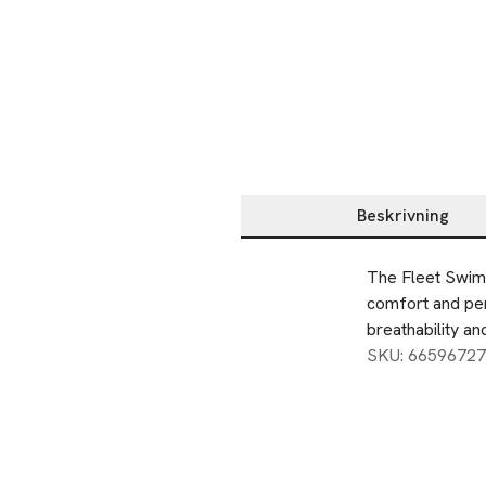
Beskrivning
Beskrivning
The Fleet Swims
comfort and per
breathability an
SKU: 66596727