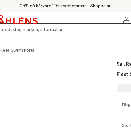
25% på hårvård*
För medlemmar - Shoppa nu
Fleet Swimshorts
Sail R
Fleet
Färg
Stor