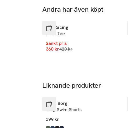
Andra har även köpt
-14%
Hoppa över bildspelet
Sail Racing
Fleet Tee
Sänkt pris
Lägsta pris 30 dagar
360 kr
420 kr
Liknande produkter
Ta 2 betala 599:-
Hoppa över bildspelet
Björn Borg
Borg Swim Shorts
399 kr