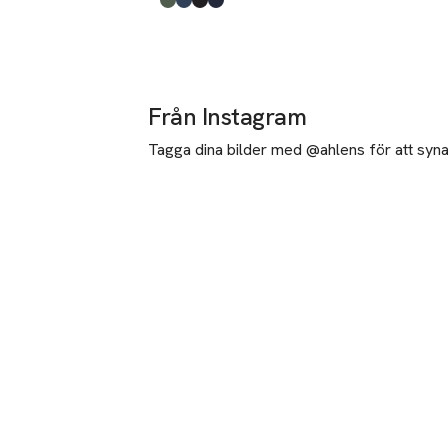
Produkten finns i färgerna:
Duck Green
Sargasso Sea
Black Beauty
Night Sky
,
,
,
,
Från Instagram
Tagga dina bilder med @ahlens för att synas