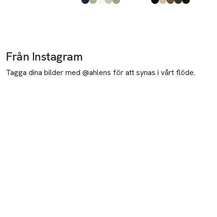
Produkten finns i färgerna:
Navy
Dusty Olive
Off White
Stone
Dk Khaki
,
,
,
,
,
Produkten finns i fä
Navy
Sand
Dk Sand
Army
Brown
,
,
,
,
,
Från Instagram
Tagga dina bilder med @ahlens för att synas i vårt flöde.