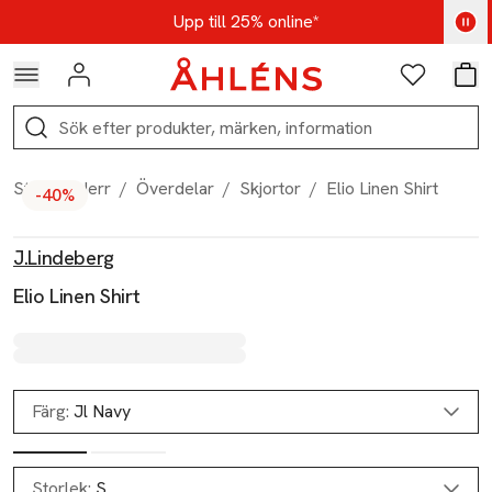
Hoppa till navigationsmenyn
Hoppa till innehåll
Hoppa till sidfot
Kod: AUG25 - Shoppa nu
Upp till 25% online*
Logga in
Favoriter
Var
Sök
Start
/
Herr
/
Överdelar
/
Skjortor
/
Elio Linen Shirt
-40%
Produktbilder
Hoppa över bildspelet
Produktinformation
J.Lindeberg
Elio Linen Shirt
Färg:
Jl Navy
Storlek:
S