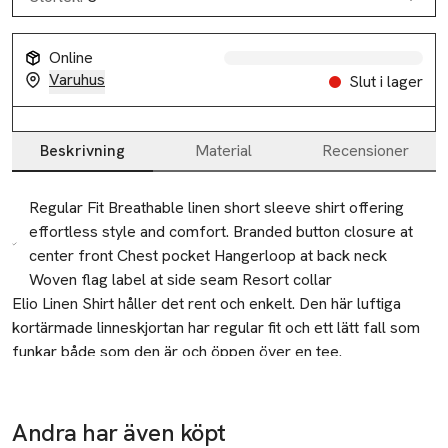
Online
Varuhus
Slut i lager
Beskrivning
Material
Recensioner
Beskrivning
Regular Fit Breathable linen short sleeve shirt offering
effortless style and comfort. Branded button closure at
center front Chest pocket Hangerloop at back neck
Woven flag label at side seam Resort collar
Elio Linen Shirt håller det rent och enkelt. Den här luftiga 
kortärmade linneskjortan har regular fit och ett lätt fall som 
funkar både som den är och öppen över en tee. 
Resortkrage, märkt knäppning och bröstficka sätter den 
avslappnade stilen. Det är skjortan du packar för varje resa 
och använder på repeat hela sommaren.
Modellen bär storlek M
Andra har även köpt