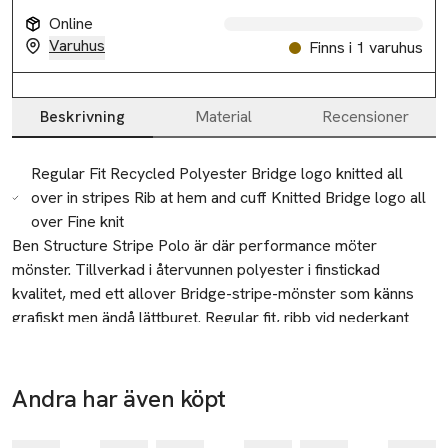
Online
Varuhus
Finns i 1 varuhus
Beskrivning
Material
Recensioner
Beskrivning
Regular Fit Recycled Polyester Bridge logo knitted all
over in stripes Rib at hem and cuff Knitted Bridge logo all
over Fine knit
Ben Structure Stripe Polo är där performance möter 
mönster. Tillverkad i återvunnen polyester i finstickad 
kvalitet, med ett allover Bridge-stripe-mönster som känns 
grafiskt men ändå lättburet. Regular fit, ribb vid nederkant 
och ärmslut samt stickade Bridge logoer ger en premium, 
sportig känsla som funkar från banan till stan. Lätt och skön, 
Modellen bär storlek M
en självklar favorit när du vill ha en statement-piké som 
Andra har även köpt
Tillverkare
fortfarande andas.
-40%
-40%
-40%
J.Lindeberg AB
Hoppa över bildspelet