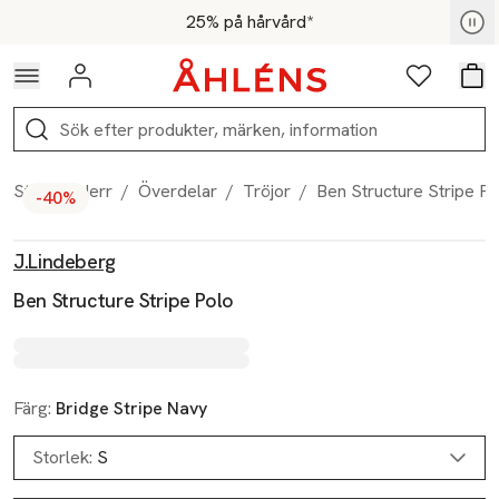
Hoppa till navigationsmenyn
Hoppa till innehåll
Hoppa till sidfot
För medlemmar - Shoppa nu
25% på hårvård*
Logga in
Favoriter
Var
Sök
Start
/
Herr
/
Överdelar
/
Tröjor
/
Ben Structure Stripe Po
-40%
Produktbilder
Hoppa över bildspelet
Produktinformation
J.Lindeberg
Ben Structure Stripe Polo
Färg:
Bridge Stripe Navy
Storlek:
S