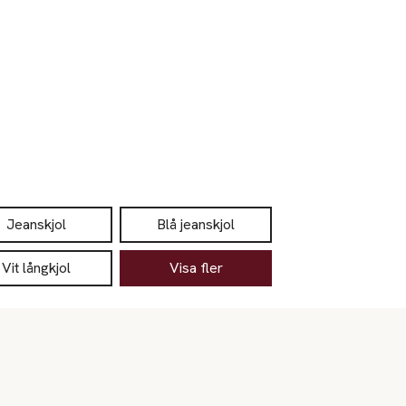
Jeanskjol
Blå jeanskjol
Vit långkjol
Visa fler