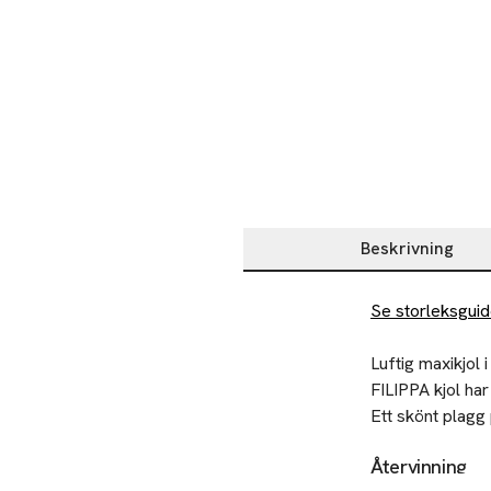
Beskrivning
Beskrivning
Se storleksgui
Luftig maxikjol i
FILIPPA kjol har
Ett skönt plagg
Återvinning
• Maxikjol i bäck
Lämna gamla text