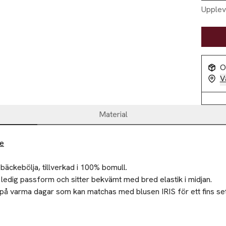
Upplev
O
V
Material
de
 bäckebölja, tillverkad i 100% bomull.

 ledig passform och sitter bekvämt med bred elastik i midjan.

 på varma dagar som kan matchas med blusen IRIS för ett fins set 
ebölja

ilier till välgörenhet eller återvinningscentral.