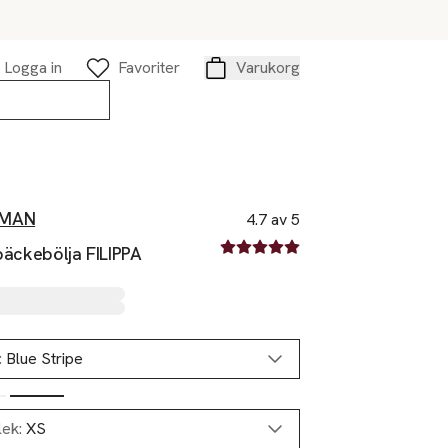
Logga in
Favoriter
Varukorg
Varukorg
MAN
4.7 av 5
4.7 av fem stjärnor
 bäckebölja FILIPPA
:
Blue Stripe
lek:
XS
Slut i lager