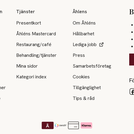
on
Tjänster
Åhlens
B
Presentkort
Om Åhléns
Åhléns Mastercard
Hållbarhet
Restaurang/café
Lediga jobb
Behandling/tjänster
Press
Mina sidor
Samarbetsföretag
Kategori index
Cookies
Fö
ner
Tillgänglighet
e
Tips & råd