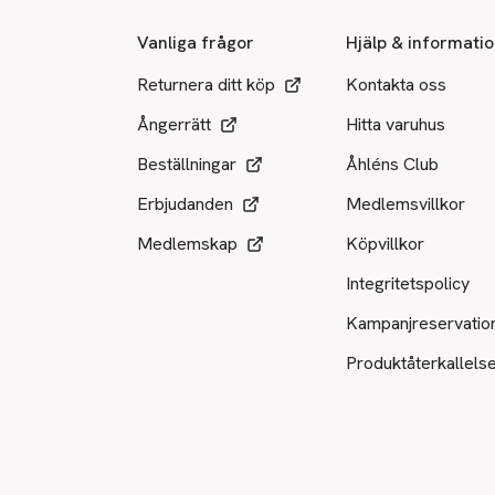
Vanliga frågor
Hjälp & informati
Returnera ditt köp
Kontakta oss
Ångerrätt
Hitta varuhus
Beställningar
Åhléns Club
Erbjudanden
Medlemsvillkor
Medlemskap
Köpvillkor
Integritetspolicy
Kampanjreservatio
Produktåterkallels
Tillgängliga betalsätt