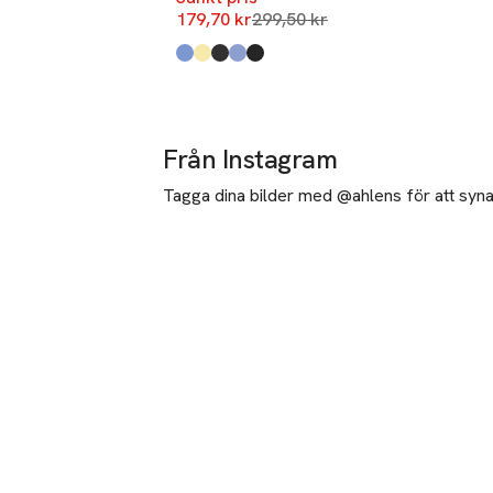
Lägsta pris 30 dagar
179,70 kr
299,50 kr
Produkten finns i färgerna:
Mid Blue Stripe
Light Yellow
Dark Brown
Light Blue
Black
,
,
,
,
,
Från Instagram
Tagga dina bilder med @ahlens för att synas