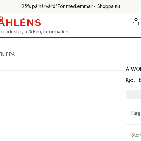
25% på hårvård*
För medlemmar - Shoppa nu
FILIPPA
Å WO
Kjol i
Färg
Stor