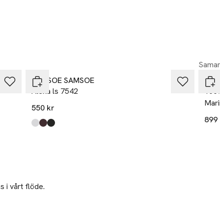
Samar
SAMSOE SAMSOE
Dov
Alexa ls 7542
100%
Mari
550 kr
899 
Produkten finns i färgerna:
White
Mole
Black
,
,
,
 i vårt flöde.