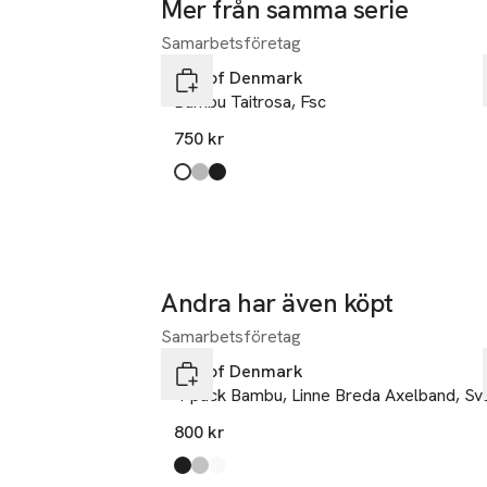
Mer från samma serie
Samarbetsföretag
Hoppa över bildspelet
JBS of Denmark
Bambu Taitrosa, Fsc
750 kr
Produkten finns i färgerna:
white
light grey melange
black
,
,
,
Andra har även köpt
Samarbetsföretag
Hoppa över bildspelet
JBS of Denmark
4-pack Bambu, Linne Breda Axelband, Sv
800 kr
Produkten finns i färgerna:
black
light grey melange
white
,
,
,