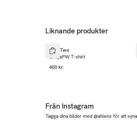
Liknande produkter
Hoppa över bildspelet
Part Two
EmajaPW T-shirt
400 kr
Från Instagram
Tagga dina bilder med @ahlens för att synas