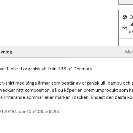
O
S
s
ivning
Mat
Ivory Long Sleeve T-shirt i organisk ull från JBS of Denmark. 
t-shirt med långa ärmar som består av organisk ull, bambu och sil
tvecklar rätt komposition, så du köper en premiumprodukt som har 
ga irriterande sömmar eller märken i nacken. Endast den bästa ko
2e13048fab5ef0a4030ed02b2