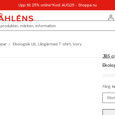
Upp till 25% online*
Kod: AUG25 - Shoppa nu
ppar
/
Ekologisk Ull, Långärmad T-shirt, Ivory
JBS o
Ekolog
Färg:
i
Stor