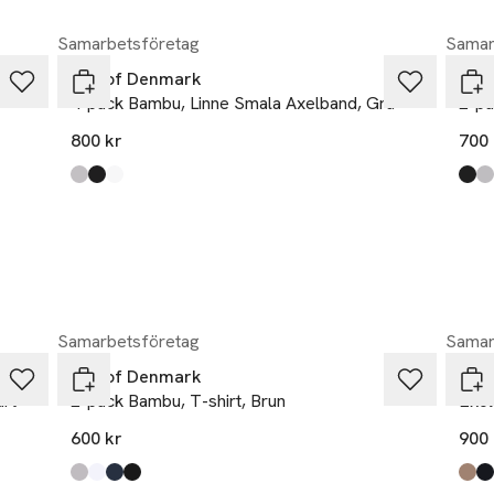
Samarbetsföretag
Samar
JBS of Denmark
JBS
4-pack Bambu, Linne Smala Axelband, Grå
2-pa
800 kr
700 
Produkten finns i färgerna:
light grey melange
black
white
,
,
,
Prod
blac
ligh
Samarbetsföretag
Samar
JBS of Denmark
JBS
art
2-pack Bambu, T-shirt, Brun
Ekol
600 kr
900 
Produkten finns i färgerna:
light grey melange
white
navy
black
,
,
,
,
Prod
rose
blac