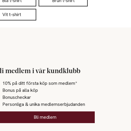
Blå t-shirt
Brun t-shirt
Vit t-shirt
li medlem i vår kundklubb
10% på ditt första köp som medlem*
Bonus på alla köp
Bonuscheckar
Personliga & unika medlemserbjudanden
Bli medlem