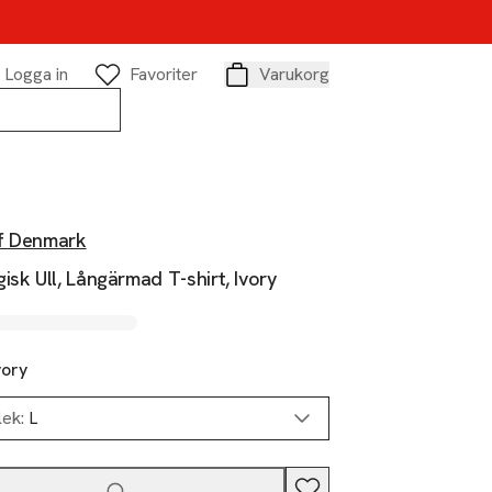
Logga in
Favoriter
Varukorg
Varukorg
f Denmark
isk Ull, Långärmad T-shirt, Ivory
vory
lek:
L