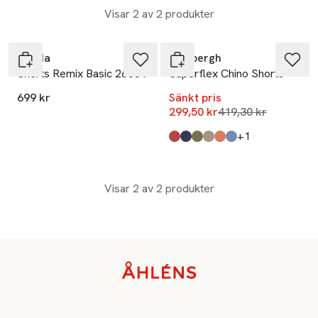
Visar 2 av 2 produkter
-29%
Calida
Lindbergh
Shorts Remix Basic 26081
Superflex Chino Shorts
699 kr
Sänkt pris
Lägsta pris 30 dag
299,50 kr
419,30 kr
till
+1
Produkten finns i färgerna:
Red
Dk Blue
Dk Army
Sand
Dk Coral
Dusty Blue
,
,
,
,
,
,
Visar 2 av 2 produkter
Sidfot