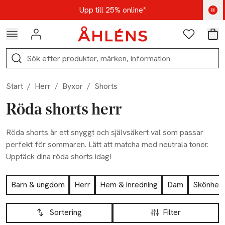
Hoppa till navigationsmenyn
Hoppa till innehåll
Hoppa till sidfot
Kod: AUG25 - Shoppa nu
Upp till 25% online*
Logga in
Favoriter
Var
Sök
Start
/
Herr
/
Byxor
/
Shorts
Röda shorts herr
Röda shorts är ett snyggt och självsäkert val som passar
perfekt för sommaren. Lätt att matcha med neutrala toner.
Upptäck dina röda shorts idag!
Hoppa till produktsidan
Barn & ungdom
Herr
Hem & inredning
Dam
Skönhet
Hoppa till produktsidan
Lista över produkter
Sortering
Filter