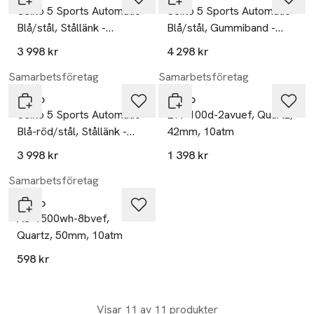
Seiko 5 Sports Automatic
Seiko 5 Sports Automatic
Blå/stål, Stållänk -
Blå/stål, Gummiband -
Srpd51k1
Srpl77k1
3 998 kr
4 298 kr
Samarbetsföretag
Samarbetsföretag
Seiko
Casio
Seiko 5 Sports Automatic
Efv-100d-2avuef, Quartz,
Blå-röd/stål, Stållänk -
42mm, 10atm
Srpd53k1
3 998 kr
1 398 kr
Samarbetsföretag
Casio
Ae-1500wh-8bvef,
Quartz, 50mm, 10atm
598 kr
Visar 11 av 11 produkter