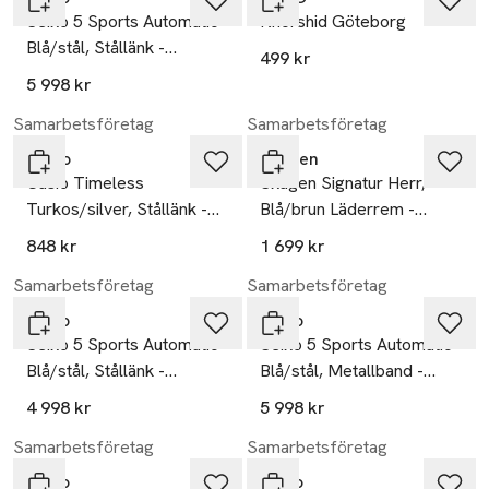
Seiko 5 Sports Automatic
Khorshid Göteborg
Blå/stål, Stållänk -
499 kr
Ssk003k1
5 998 kr
Samarbetsföretag
Samarbetsföretag
Casio
Skagen
Casio Timeless
Skagen Signatur Herr,
Turkos/silver, Stållänk -
Blå/brun Läderrem -
Mtp-1302pd-2avef
Skw6355
848 kr
1 699 kr
Samarbetsföretag
Samarbetsföretag
Seiko
Seiko
Seiko 5 Sports Automatic
Seiko 5 Sports Automatic
Blå/stål, Stållänk -
Blå/stål, Metallband -
Srpk97k1
Srpl83k1
4 998 kr
5 998 kr
Samarbetsföretag
Samarbetsföretag
Seiko
Seiko