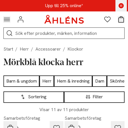
Hoppa till navigationsmenyn
Hoppa till innehåll
Hoppa till sidfot
Kod: AUG25 - Shoppa nu
Upp till 25% online*
Logga in
Favoriter
Var
Sök
Start
/
Herr
/
Accessoarer
/
Klockor
Mörkblå klocka herr
Hoppa till produktsidan
Barn & ungdom
Herr
Hem & inredning
Dam
Skönhet
Hoppa till produktsidan
Lista över produkter
Sortering
Filter
Visar 11 av 11 produkter
Samarbetsföretag
Samarbetsföretag
Seiko
CHPO